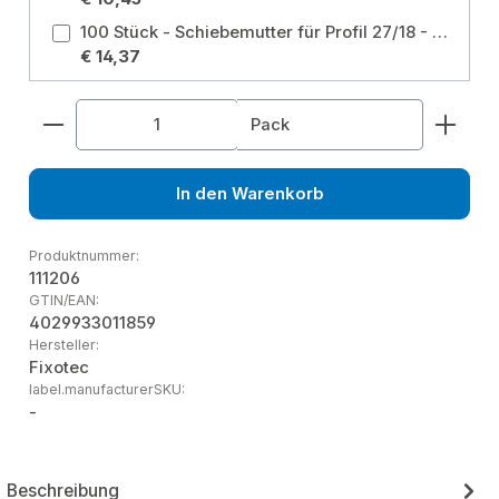
100 Stück - Schiebemutter für Profil 27/18 - 28/30 M8 verzinkt Größe: M8 27/18
€ 14,37
Produkt Anzahl: Gib den gewünschten Wert ein od
Pack
In den Warenkorb
Produktnummer:
111206
GTIN/EAN:
4029933011859
Hersteller:
Fixotec
label.manufacturerSKU:
-
Beschreibung