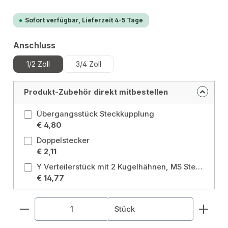
Sofort verfügbar, Lieferzeit 4-5 Tage
auswählen
Anschluss
1/2 Zoll
3/4 Zoll
Produkt-Zubehör direkt mitbestellen
Übergangsstück Steckkupplung
€ 4,80
Doppelstecker
€ 2,11
Y Verteilerstück mit 2 Kugelhähnen, MS Stecksystem, 3x Steckkupplung Ausführung: Y-Verteilerstück, 3x Steckkupplung
€ 14,77
Produkt Anzahl: Gib den gewünschten Wert ein od
Stück