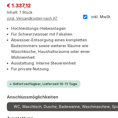
Regulärer Preis:
€ 1.337,12
Inhalt:
1 Stück
inkl. MwSt.
zzgl. Versandkosten nach AT
Hochleistungs-Hebeanlagen
Für Schwarzwasser mit Fäkalien
Abwasser-Entsorgung eines kompletten
Badezimmers sowie weiterer Räume wie
Waschküche, Haushaltsräume oder einer
Wohneinheit
Ausstattung: Interne Steuereinheit
Für private Nutzung
Sofort verfügbar, Lieferzeit 10-11 Tage
auswählen
Anschlussmöglichkeiten
WC, Waschtisch, Dusche, Badewanne, Waschmaschine, Spül