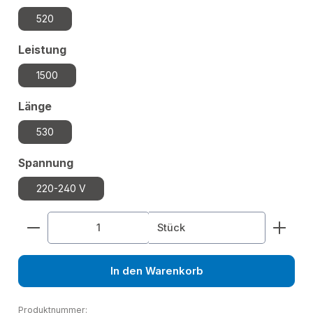
520
auswählen
Leistung
1500
auswählen
Länge
530
auswählen
Spannung
220-240 V
Produkt Anzahl: Gib den gewünschten Wert ein od
Stück
In den Warenkorb
Produktnummer: