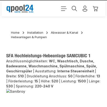
Zum Hauptinhalt springen
Warenk
Home
Installation
Abwasser & Kanal
Hebeanlagen & Pumpen
SFA Hochleistungs-Hebeanlage SANICUBIC 1
Anschlussmöglichkeiten:
WC, Waschtisch, Dusche,
Badewanne, Waschmaschine, Spülmaschine, Spüle,
Geschirrspüler
|
Ausstattung:
Interne Steuereinheit
|
Breite:
510
|
Druckleitung Anschluss:
50
|
Förderhöhe:
13
|
Förderleistung:
15
|
Höhe:
520
|
Leistung:
1500
|
Länge:
530
|
Spannung:
220-240 V
Bildergalerie überspringen