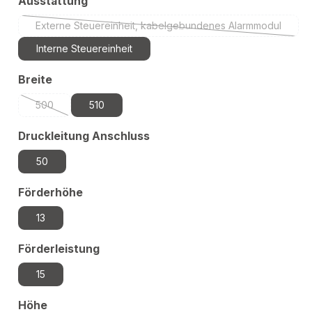
auswählen
Ausstattung
Externe Steuereinheit, kabelgebundenes Alarmmodul
(Diese Option ist zurzeit nicht verfügb
Interne Steuereinheit
auswählen
Breite
500
510
(Diese Option ist zurzeit nicht verfügbar.)
auswählen
Druckleitung Anschluss
50
auswählen
Förderhöhe
13
auswählen
Förderleistung
15
auswählen
Höhe