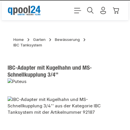
Zum Hauptinhalt springen
Warenk
Home
Garten
Bewässerung
IBC Tanksystem
IBC-Adapter mit Kugelhahn und MS-
Schnellkupplung 3/4''
Bildergalerie überspringen