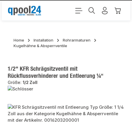
Zum Hauptinhalt springen
Warenk
Home
Installation
Rohrarmaturen
Kugelhähne & Absperrventile
1/2" KFR Schrägsitzventil mit
Rückflussverhinderer und Entleerung ¼“
Größe:
1/2 Zoll
Bildergalerie überspringen