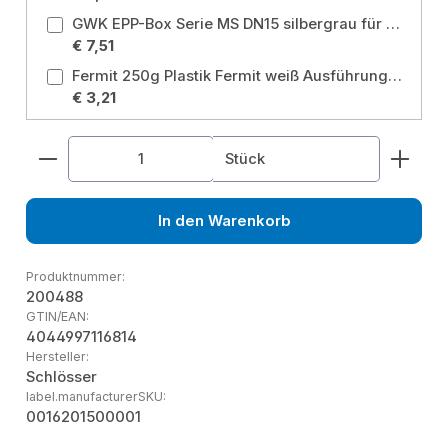
GWK EPP-Box Serie MS DN15 silbergrau für Schrägsitzventil mit IG Größe: DN15
€ 7,51
Fermit 250g Plastik Fermit weiß Ausführung: 250g
€ 3,21
Produkt Anzahl: Gib den gewünschten Wert ein od
Stück
In den Warenkorb
Produktnummer:
200488
GTIN/EAN:
4044997116814
Hersteller:
Schlösser
label.manufacturerSKU:
0016201500001