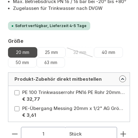
Max. Betriebsdruck PN 16 / 16 bar bei -20° bis +80°
Zugelassen für Trinkwasser nach DVGW
Sofort verfügbar, Lieferzeit 4-5 Tage
auswählen
Größe
20 mm
25 mm
32 mm
40 mm
(Diese Option ist zurzeit nicht v
50 mm
63 mm
Produkt-Zubehör direkt mitbestellen
PE 100 Trinkwasserrohr PN16 PE Rohr 20mm 1/2" 50m DVGW Größe: Ø20 mm x 50 m
€ 32,77
PE-Übergang Messing 20mm x 1/2" AG Größe: 20 mm
€ 3,61
Produkt Anzahl: Gib den gewünschten Wert ein od
Stück