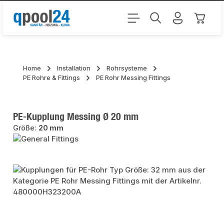
Zum Hauptinhalt springen
Warenk
Home
Installation
Rohrsysteme
PE Rohre & Fittings
PE Rohr Messing Fittings
PE-Kupplung Messing Ø 20 mm
Größe:
20 mm
Bildergalerie überspringen