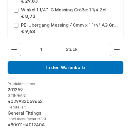
€ 29,83
Winkel 1 1/4" IG Messing Größe: 1 1/4 Zoll
€ 8,73
PE-Übergang Messing 40mm x 1 1/4" AG Größe: 40 mm
€ 9,63
Produkt Anzahl: Gib den gewünschten Wert ein od
Stück
In den Warenkorb
Produktnummer:
201359
GTIN/EAN:
4029933059653
Hersteller:
General Fittings
label.manufacturerSKU:
480011H401240A