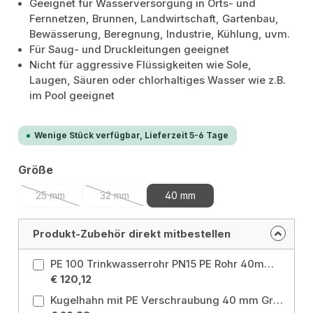
Geeignet für Wasserversorgung in Orts- und
Fernnetzen, Brunnen, Landwirtschaft, Gartenbau,
Bewässerung, Beregnung, Industrie, Kühlung, uvm.
Für Saug- und Druckleitungen geeignet
Nicht für aggressive Flüssigkeiten wie Sole,
Laugen, Säuren oder chlorhaltiges Wasser wie z.B.
im Pool geeignet
Wenige Stück verfügbar, Lieferzeit 5-6 Tage
auswählen
Größe
25 mm
32 mm
40 mm
(Diese Option ist zurzeit nicht verfügbar.)
(Diese Option ist zurzeit nicht verfügbar.)
Produkt-Zubehör direkt mitbestellen
PE 100 Trinkwasserrohr PN15 PE Rohr 40mm 1 1/4" 50m DVGW Größe: Ø40 mm x 50 m
€ 120,12
Kugelhahn mit PE Verschraubung 40 mm Größe: 40 mm