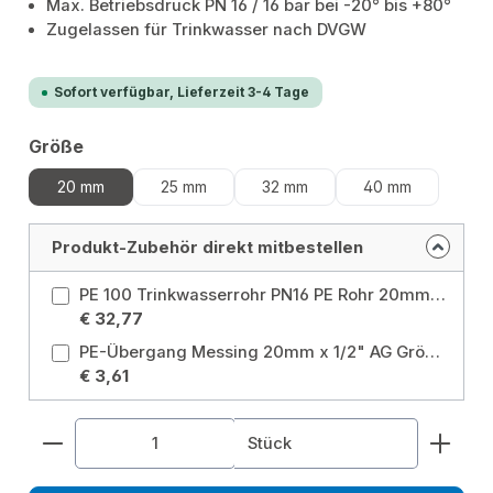
Max. Betriebsdruck PN 16 / 16 bar bei -20° bis +80°
Zugelassen für Trinkwasser nach DVGW
Sofort verfügbar, Lieferzeit 3-4 Tage
auswählen
Größe
20 mm
25 mm
32 mm
40 mm
Produkt-Zubehör direkt mitbestellen
PE 100 Trinkwasserrohr PN16 PE Rohr 20mm 1/2" 50m DVGW Größe: Ø20 mm x 50 m
€ 32,77
PE-Übergang Messing 20mm x 1/2" AG Größe: 20 mm
€ 3,61
Produkt Anzahl: Gib den gewünschten Wert ein od
Stück