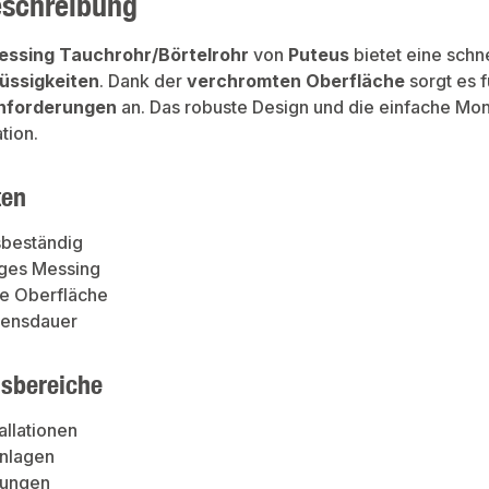
eschreibung
essing Tauchrohr/Börtelrohr
von
Puteus
bietet eine schn
lüssigkeiten
. Dank der
verchromten Oberfläche
sorgt es f
anforderungen
an. Das robuste Design und die einfache Mo
ation.
ten
sbeständig
ges Messing
e Oberfläche
ensdauer
sbereiche
allationen
nlagen
tungen