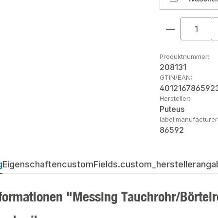
Produkt An
Produktnummer:
208131
GTIN/EAN:
401216786592
Hersteller:
Puteus
label.manufacture
86592
g
Eigenschaften
customFields.custom_herstellerangab
formationen "Messing Tauchrohr/Börte