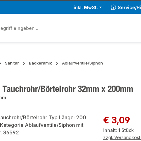
inkl. MwSt.
Service/Hi
Sanitär
Badkeramik
Ablaufventile/Siphon
 Tauchrohr/Börtelrohr 32mm x 200mm
mm
ie überspringen
Regulärer Preis:
€ 3,09
Inhalt:
1 Stück
zzgl. Versandkos