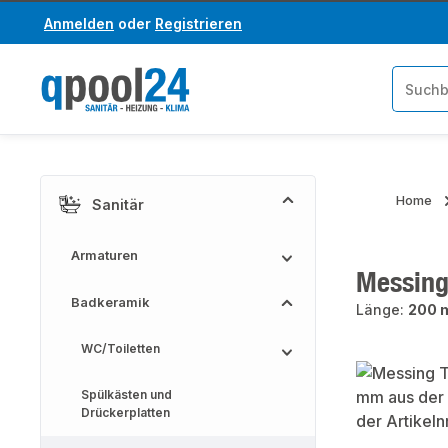
Anmelden
oder
Registrieren
um Hauptinhalt springen
Zur Suche springen
Home
Sanitär
Armaturen
Messing
Badkeramik
Länge:
200 
WC/Toiletten
Bildergaler
Spülkästen und
Drückerplatten