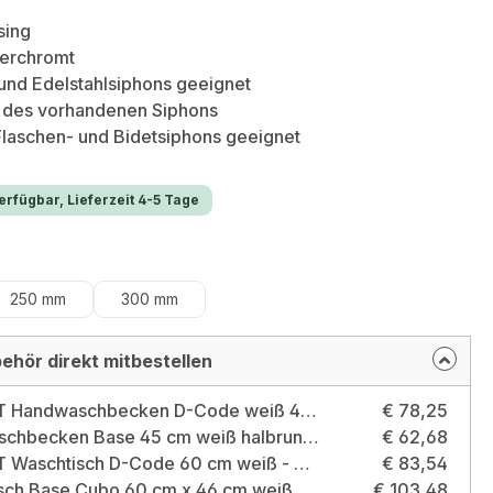
sing
verchromt
und Edelstahlsiphons geeignet
 des vorhandenen Siphons
Flaschen- und Bidetsiphons geeignet
rfügbar, Lieferzeit 4-5 Tage
hlen
250 mm
300 mm
ehör direkt mitbestellen
DURAVIT Handwaschbecken D-Code weiß 45 cm - Design by Sieger Design Größe: Handwaschbecken 45x34cm weiß
€ 78,25
Handwaschbecken Base 45 cm weiß halbrund Ausführung: Handwaschbecken 45cm weiß
€ 62,68
DURAVIT Waschtisch D-Code 60 cm weiß - Design by Sieger Design Größe: Waschtisch 60cm weiß
€ 83,54
Waschtisch Base Cubo 60 cm x 46 cm weiß kubische Form Ausführung: Waschtisch 60 cm weiß
€ 103,48