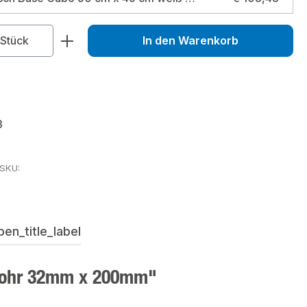
zahl: Gib den gewünschten Wert ein od
Stück
In den Warenkorb
3
rSKU:
en_title_label
lrohr 32mm x 200mm"