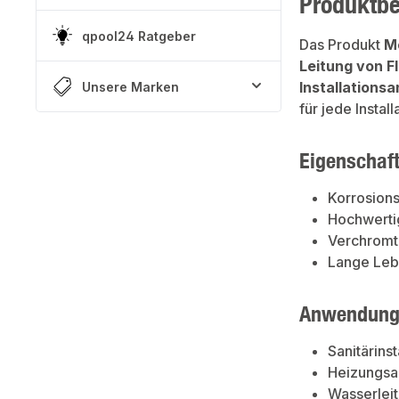
Produktb
qpool24 Ratgeber
Das Produkt
M
Leitung von F
Installations
Unsere Marken
für jede Install
Eigenschaf
Korrosion
Hochwerti
Verchromt
Lange Leb
Anwendung
Sanitärinst
Heizungsa
Wasserlei