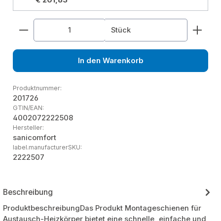
€ 201,83
Produkt Anzahl: Gib den gewünschten Wert ein od
Stück
In den Warenkorb
Produktnummer:
201726
GTIN/EAN:
4002072222508
Hersteller:
sanicomfort
label.manufacturerSKU:
2222507
Beschreibung
ProduktbeschreibungDas Produkt Montageschienen für
Austausch-Heizkörper bietet eine schnelle, einfache und