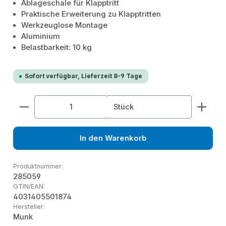
Ablageschale für Klapptritt
Praktische Erweiterung zu Klapptritten
Werkzeuglose Montage
Aluminium
Belastbarkeit: 10 kg
Sofort verfügbar, Lieferzeit 8-9 Tage
Produkt Anzahl: Gib den gewünschten Wert ein od
Stück
In den Warenkorb
Produktnummer:
285059
GTIN/EAN:
4031405501874
Hersteller:
Munk