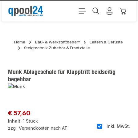
Zum Hauptinhalt springen
Warenk
Home
Bau- & Werkstattbedarf
Leitern & Gerüste
Steigtechnik Zubehör & Ersatzteile
Munk Ablageschale für Klapptritt beidseitig
begehbar
Bildergalerie überspringen
Regulärer Preis:
€ 57,60
Inhalt:
1 Stück
inkl. MwSt.
zzgl. Versandkosten nach AT