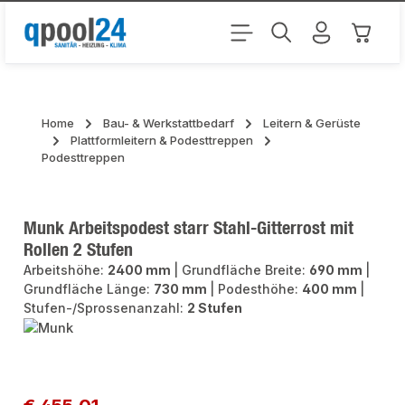
Zum Hauptinhalt springen
Warenk
Home
Bau- & Werkstattbedarf
Leitern & Gerüste
Plattformleitern & Podesttreppen
Podesttreppen
Munk Arbeitspodest starr Stahl-Gitterrost mit
Rollen 2 Stufen
Arbeitshöhe:
2400 mm
|
Grundfläche Breite:
690 mm
|
Grundfläche Länge:
730 mm
|
Podesthöhe:
400 mm
|
Stufen-/Sprossenanzahl:
2 Stufen
Bildergalerie überspringen
Regulärer Preis: