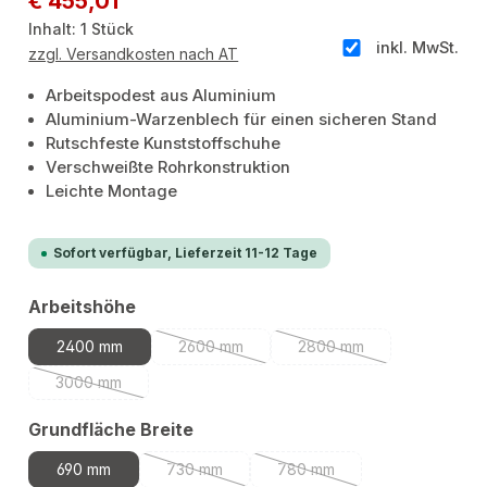
€ 455,01
Inhalt:
1 Stück
inkl. MwSt.
zzgl. Versandkosten nach AT
Arbeitspodest aus Aluminium
Aluminium-Warzenblech für einen sicheren Stand
Rutschfeste Kunststoffschuhe
Verschweißte Rohrkonstruktion
Leichte Montage
Sofort verfügbar, Lieferzeit 11-12 Tage
auswählen
Arbeitshöhe
2400 mm
2600 mm
2800 mm
(Diese Option ist zurzeit nicht verfügbar.)
(Diese Option ist zurzeit
3000 mm
(Diese Option ist zurzeit nicht verfügbar.)
auswählen
Grundfläche Breite
690 mm
730 mm
780 mm
(Diese Option ist zurzeit nicht verfügbar.)
(Diese Option ist zurzeit nic