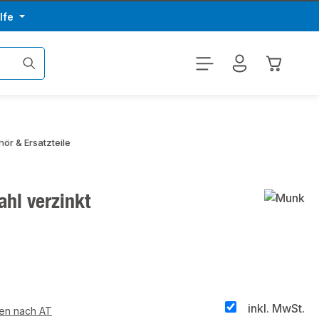
lfe
Warenkor
ör & Ersatzteile
hl verzinkt
inkl. MwSt.
ten nach AT