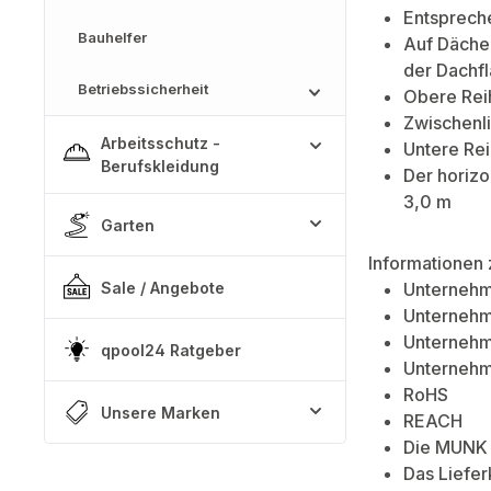
Entsprech
Bauhelfer
Auf Dächer
der Dachfl
Betriebssicherheit
Obere Reih
Zwischenli
Arbeitsschutz -
Untere Rei
Berufskleidung
Der horizo
3,0 m
Garten
Informationen 
Sale / Angebote
Unternehm
Unternehme
Unternehm
qpool24 Ratgeber
Unternehme
RoHS
Unsere Marken
REACH
Die MUNK 
Das Liefe