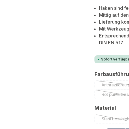
Haken sind fe
Mittig auf de
Lieferung kom
Mit Werkzeug
Entsprechend
DIN EN 517
Sofort verfügba
Farbausführ
Anthrazitgrau 
Rot pulverbes
(Die
ausw
Material
Stahl beschich
(Diese 