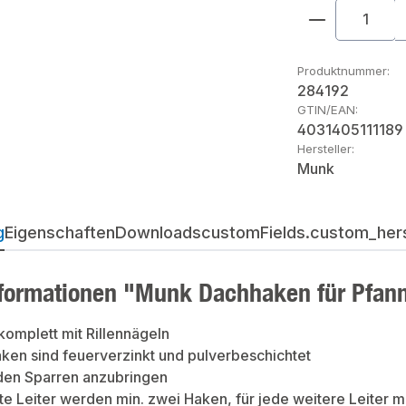
Produkt An
Produktnummer:
284192
GTIN/EAN:
4031405111189
Hersteller:
Munk
g
Eigenschaften
Downloads
customFields.custom_herst
formationen "Munk Dachhaken für Pfanne
komplett mit Rillennägeln
ken sind feuerverzinkt und pulverbeschichtet
 den Sparren anzubringen
ste Leiter werden min. zwei Haken, für jede weitere Leiter m