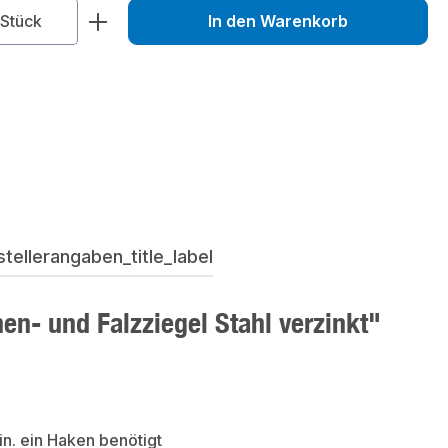
zahl: Gib den gewünschten Wert ein od
Stück
In den Warenkorb
ellerangaben_title_label
n- und Falzziegel Stahl verzinkt"
in. ein Haken benötigt