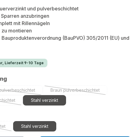
uerverzinkt und pulverbeschichtet
n Sparren anzubringen
plett mit Rillennägeln
 zu montieren
 Bauproduktenverordnung (BauPVO) 305/2011 (EU) und
r, Lieferzeit 9-10 Tage
auswählen
ung
pulverbeschichtet
Braun pulverbeschichtet
(Diese Option ist zurzeit nicht verfügbar.)
(Diese Option ist zurzeit nicht verf
chichtet
Stahl verzinkt
se Option ist zurzeit nicht verfügbar.)
ählen
tet
Stahl verzinkt
Option ist zurzeit nicht verfügbar.)