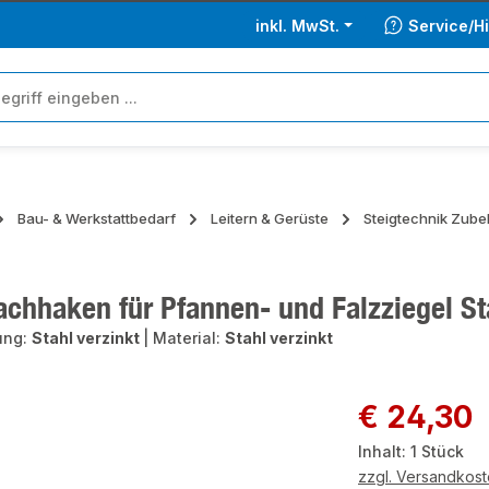
inkl. MwSt.
Service/Hi
Bau- & Werkstattbedarf
Leitern & Gerüste
Steigtechnik Zubeh
chhaken für Pfannen- und Falzziegel Sta
ung:
Stahl verzinkt
|
Material:
Stahl verzinkt
ie überspringen
Regulärer Preis:
€ 24,30
Inhalt:
1 Stück
zzgl. Versandkos