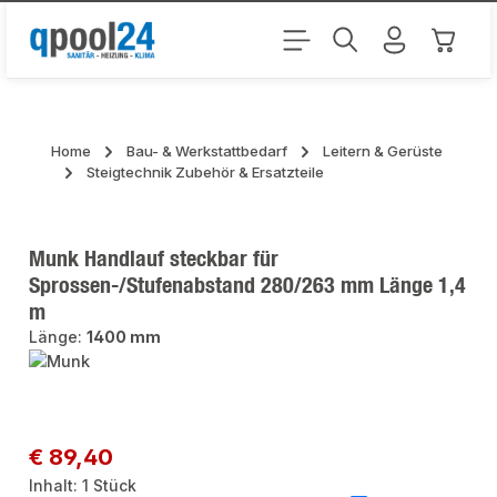
Zum Hauptinhalt springen
Warenk
Home
Bau- & Werkstattbedarf
Leitern & Gerüste
Steigtechnik Zubehör & Ersatzteile
Munk Handlauf steckbar für
Sprossen-/Stufenabstand 280/263 mm Länge 1,4
m
Länge:
1400 mm
Bildergalerie überspringen
Regulärer Preis:
€ 89,40
Inhalt:
1 Stück