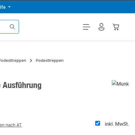
lfe
Warenkor
 Podesttreppen
Podesttreppen
e Ausführung
inkl. MwSt.
ten nach AT