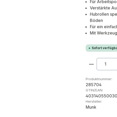
Für Arbeitspo
Verstärkte A
Hubrollen sp
Böden
Für ein einfa
Mit Werkzeug
Sofort verfügba
Produkt An
Produktnummer:
285704
GTIN/EAN:
40314055003
Hersteller:
Munk