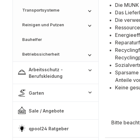
Die MUNK 
Transportsysteme
Das Liefe
Die verwen
Reinigen und Putzen
Ressource
Energieeff
Bauhelfer
Reparaturf
Recyclingf
Betriebssicherheit
Recycling
Sozialvert
Arbeitsschutz -
Sparsame 
Berufskleidung
Anteile vo
Keine ges
Garten
Sale / Angebote
Bitte beach
qpool24 Ratgeber