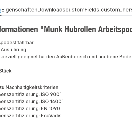
g
Eigenschaften
Downloads
customFields.custom_herst
formationen "Munk Hubrollen Arbeitspod
spodest fahrbar
e Ausführung
speziell geeignet für den Außenbereich und unebene Böden
 Stück
zu Nachhaltigkeitskriterien
enszertifizierung: ISO 9001
nszertifizierung: ISO 14001
enszertifizierung: EN 1090
nszertifizierung: EcoVadis