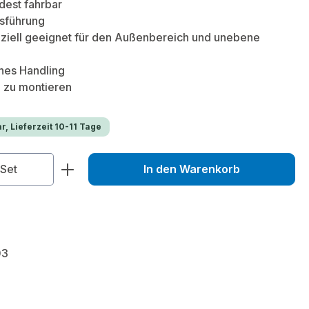
dest fahrbar
usführung
eziell geeignet für den Außenbereich und unebene
ches Handling
 zu montieren
r, Lieferzeit 10-11 Tage
zahl: Gib den gewünschten Wert ein od
Set
In den Warenkorb
03