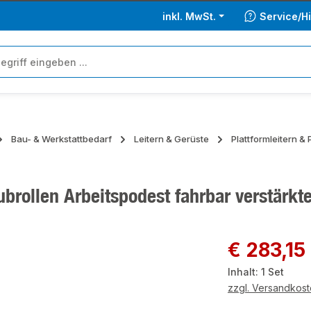
inkl. MwSt.
Service/Hi
Bau- & Werkstattbedarf
Leitern & Gerüste
Plattformleitern &
brollen Arbeitspodest fahrbar verstärkt
ie überspringen
Regulärer Preis:
€ 283,15
Inhalt:
1 Set
zzgl. Versandkos