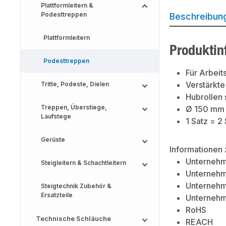
Plattformleitern &
Podesttreppen
Beschreibun
Plattformleitern
Produktin
Podesttreppen
Für Arbeit
Verstärkt
Tritte, Podeste, Dielen
Hubrollen 
Treppen, Überstiege,
Ø 150 mm
Laufstege
1 Satz = 2
Gerüste
Informationen 
Unternehm
Steigleitern & Schachtleitern
Unternehme
Unternehm
Steigtechnik Zubehör &
Ersatzteile
Unternehme
RoHS
Technische Schläuche
REACH