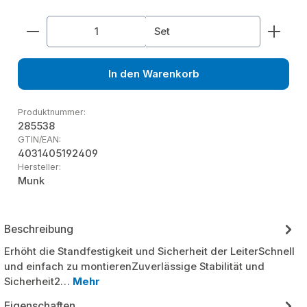
Produkt Anzahl: Gib den gewünschten Wert ein od
Set
In den Warenkorb
Produktnummer:
285538
GTIN/EAN:
4031405192409
Hersteller:
Munk
Beschreibung
Erhöht die Standfestigkeit und Sicherheit der LeiterSchnell
und einfach zu montierenZuverlässige Stabilität und
Sicherheit2…
Mehr
Eigenschaften