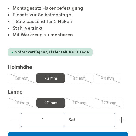
Montagesatz Hakenbefestigung
Einsatz zur Selbstmontage
1 Satz passend für 2 Haken
Stahl verzinkt
Mit Werkzeug zu montieren
Sofort verfügbar, Lieferzeit 10-11 Tage
auswählen
Holmhöhe
58 mm
73 mm
85 mm
98 mm
(Diese Option ist zurzeit nicht verfügbar.)
(Diese Option ist zurzeit nicht v
(Diese Option is
auswählen
Länge
80 mm
90 mm
110 mm
120 mm
(Diese Option ist zurzeit nicht verfügbar.)
(Diese Option ist zurzeit nicht v
(Diese Option i
Produkt Anzahl: Gib den gewünschten Wert ein od
Set