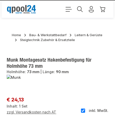
Zum Hauptinhalt springen
Warenk
Home
Bau- & Werkstattbedarf
Leitern & Gerüste
Steigtechnik Zubehör & Ersatzteile
Munk Montagesatz Hakenbefestigung für
Holmhöhe 73 mm
Holmhöhe:
73 mm
|
Länge:
90 mm
Bildergalerie überspringen
Regulärer Preis:
€ 24,13
Inhalt:
1 Set
inkl. MwSt.
zzgl. Versandkosten nach AT