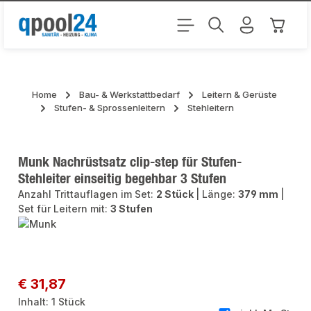
Zum Hauptinhalt springen
Warenk
Home
Bau- & Werkstattbedarf
Leitern & Gerüste
Stufen- & Sprossenleitern
Stehleitern
Munk Nachrüstsatz clip-step für Stufen-
Stehleiter einseitig begehbar 3 Stufen
Anzahl Trittauflagen im Set:
2 Stück
|
Länge:
379 mm
|
Set für Leitern mit:
3 Stufen
Bildergalerie überspringen
Regulärer Preis:
€ 31,87
Inhalt:
1 Stück