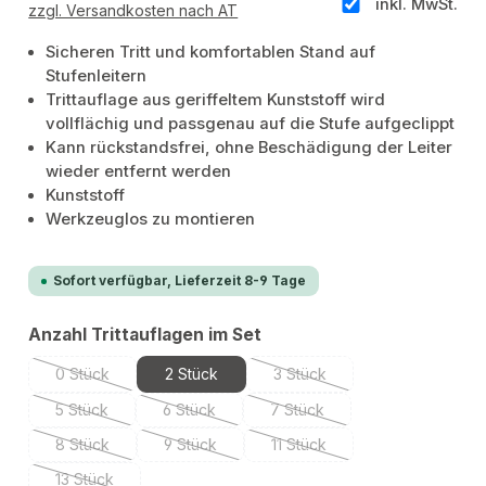
inkl. MwSt.
zzgl. Versandkosten nach AT
Sicheren Tritt und komfortablen Stand auf
Stufenleitern
Trittauflage aus geriffeltem Kunststoff wird
vollflächig und passgenau auf die Stufe aufgeclippt
Kann rückstandsfrei, ohne Beschädigung der Leiter
wieder entfernt werden
Kunststoff
Werkzeuglos zu montieren
Sofort verfügbar, Lieferzeit 8-9 Tage
auswählen
Anzahl Trittauflagen im Set
0 Stück
2 Stück
3 Stück
(Diese Option ist zurzeit nicht verfügbar.)
(Diese Option ist zurzeit nich
5 Stück
6 Stück
7 Stück
(Diese Option ist zurzeit nicht verfügbar.)
(Diese Option ist zurzeit nicht verfügbar.)
(Diese Option ist zurzeit nicht
8 Stück
9 Stück
11 Stück
(Diese Option ist zurzeit nicht verfügbar.)
(Diese Option ist zurzeit nicht verfügbar.)
(Diese Option ist zurzeit nich
13 Stück