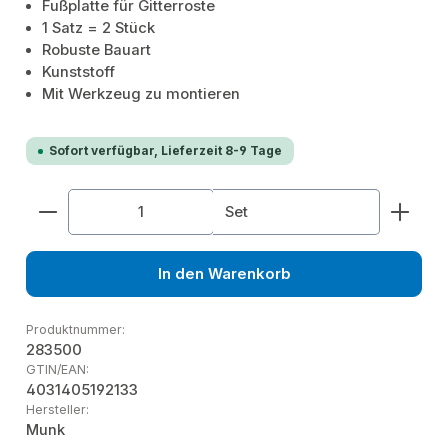
Fußplatte für Gitterroste
1 Satz = 2 Stück
Robuste Bauart
Kunststoff
Mit Werkzeug zu montieren
Sofort verfügbar, Lieferzeit 8-9 Tage
Produkt Anzahl: Gib den gewünschten Wert ein od
Set
In den Warenkorb
Produktnummer:
283500
GTIN/EAN:
4031405192133
Hersteller:
Munk