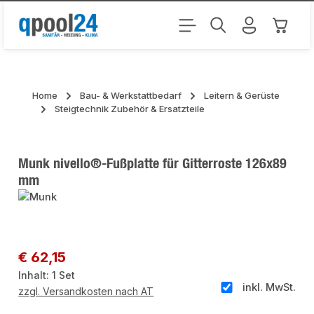
Zum Hauptinhalt springen
Warenk
Home
Bau- & Werkstattbedarf
Leitern & Gerüste
Steigtechnik Zubehör & Ersatzteile
Munk nivello®-Fußplatte für Gitterroste 126x89
mm
Bildergalerie überspringen
Regulärer Preis:
€ 62,15
Inhalt:
1 Set
inkl. MwSt.
zzgl. Versandkosten nach AT