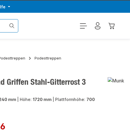
lfe
Warenkor
 Podesttreppen
Podesttreppen
 Griffen Stahl-Gitterrost 3
240 mm
|
Höhe:
1720 mm
|
Plattformhöhe:
700
46