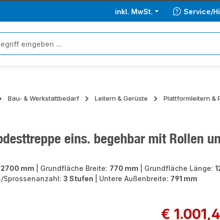
inkl. MwSt.
Service/Hi
Bau- & Werkstattbedarf
Leitern & Gerüste
Plattformleitern &
esttreppe eins. begehbar mit Rollen und
:
2700 mm
|
Grundfläche Breite:
770 mm
|
Grundfläche Länge:
1
-/Sprossenanzahl:
3 Stufen
|
Untere Außenbreite:
791 mm
ie überspringen
Regulärer Preis:
€ 1.001,