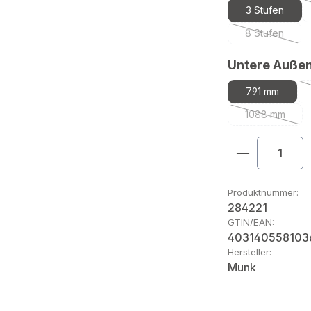
3 Stufen
8 Stufen
(Diese Optio
Untere Außen
791 mm
1088 mm
(Diese Opti
Produkt An
Produktnummer:
284221
GTIN/EAN:
403140558103
Hersteller:
Munk