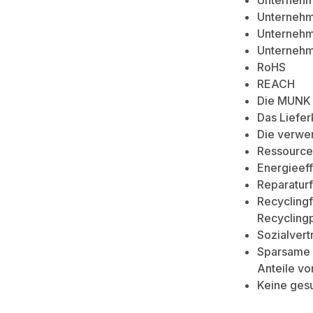
Unternehm
Unternehme
Unternehm
Unternehme
RoHS
REACH
Die MUNK 
Das Liefe
Die verwen
Ressource
Energieeff
Reparaturf
Recyclingf
Recycling
Sozialvert
Sparsame 
Anteile vo
Keine ges