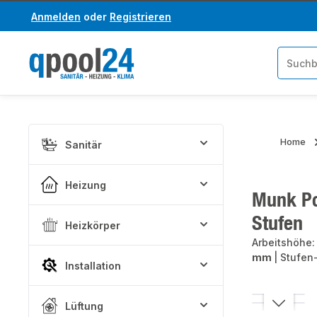
Anmelden
oder
Registrieren
um Hauptinhalt springen
Zur Suche springen
Home
Sanitär
Heizung
Munk Pod
Stufen
Heizkörper
Arbeitshöhe
mm
|
Stufen
Installation
Bildergaler
Lüftung