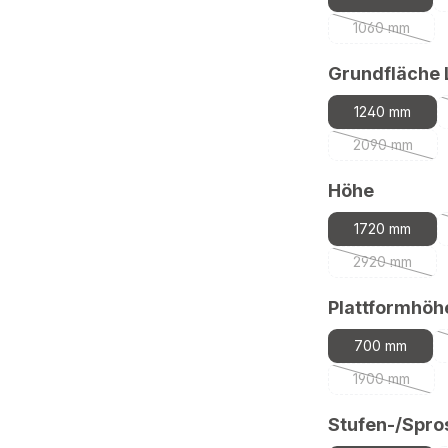
1060 mm
(Diese Optio
Grundfläche
1240 mm
2090 mm
(Diese Opti
auswäh
Höhe
1720 mm
2920 mm
(Diese Opti
Plattformhöh
700 mm
1900 mm
(Diese Optio
Stufen-/Spro