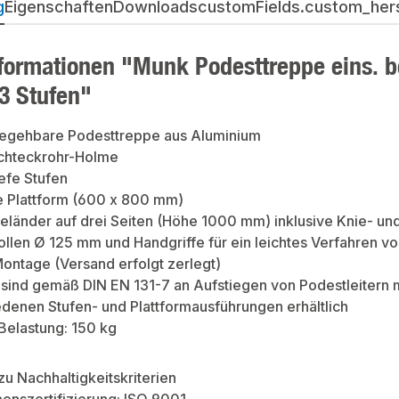
g
Eigenschaften
Downloads
customFields.custom_herst
formationen "Munk Podesttreppe eins. be
 3 Stufen"
 begehbare Podesttreppe aus Aluminium
echteckrohr-Holme
efe Stufen
 Plattform (600 x 800 mm)
änder auf drei Seiten (Höhe 1000 mm) inklusive Knie- und
llen Ø 125 mm und Handgriffe für ein leichtes Verfahren vo
ontage (Versand erfolgt zerlegt)
sind gemäß DIN EN 131-7 an Aufstiegen von Podestleitern m
edenen Stufen- und Plattformausführungen erhältlich
Belastung: 150 kg
zu Nachhaltigkeitskriterien