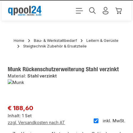
Zum Hauptinhalt springen
Warenk
Home
Bau- & Werkstattbedarf
Leitern & Gerüste
Steigtechnik Zubehör & Ersatzteile
Munk Rückenschutzerweiterung Stahl verzinkt
Material:
Stahl verzinkt
Bildergalerie überspringen
Regulärer Preis:
€ 188,60
Inhalt:
1 Set
inkl. MwSt.
zzgl. Versandkosten nach AT