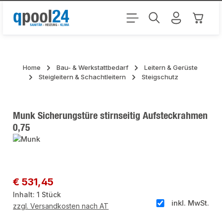
Zum Hauptinhalt springen
Warenk
Home
Bau- & Werkstattbedarf
Leitern & Gerüste
Steigleitern & Schachtleitern
Steigschutz
Munk Sicherungstüre stirnseitig Aufsteckrahmen
0,75
Bildergalerie überspringen
Regulärer Preis:
€ 531,45
Inhalt:
1 Stück
inkl. MwSt.
zzgl. Versandkosten nach AT