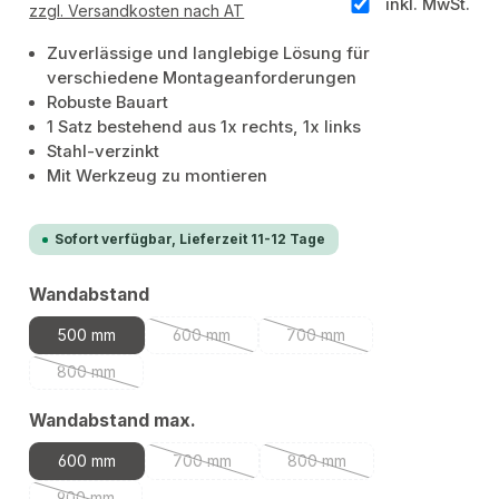
inkl. MwSt.
zzgl. Versandkosten nach AT
Zuverlässige und langlebige Lösung für
verschiedene Montageanforderungen
Robuste Bauart
1 Satz bestehend aus 1x rechts, 1x links
Stahl-verzinkt
Mit Werkzeug zu montieren
Sofort verfügbar, Lieferzeit 11-12 Tage
auswählen
Wandabstand
500 mm
600 mm
700 mm
(Diese Option ist zurzeit nicht verfügbar.)
(Diese Option ist zurzeit nic
800 mm
(Diese Option ist zurzeit nicht verfügbar.)
auswählen
Wandabstand max.
600 mm
700 mm
800 mm
(Diese Option ist zurzeit nicht verfügbar.)
(Diese Option ist zurzeit nic
900 mm