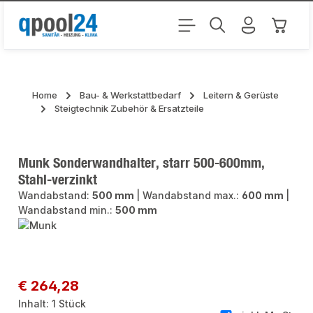
Zum Hauptinhalt springen
Warenk
Home
Bau- & Werkstattbedarf
Leitern & Gerüste
Steigtechnik Zubehör & Ersatzteile
Munk Sonderwandhalter, starr 500-600mm,
Stahl-verzinkt
Wandabstand:
500 mm
|
Wandabstand max.:
600 mm
|
Wandabstand min.:
500 mm
Bildergalerie überspringen
Regulärer Preis:
€ 264,28
Inhalt:
1 Stück