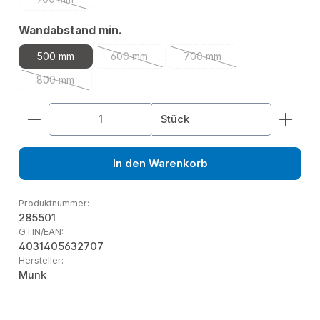
(Diese Option ist zurzeit nicht verfügbar.)
auswählen
Wandabstand min.
500 mm
600 mm
700 mm
(Diese Option ist zurzeit nicht verfügbar.)
(Diese Option ist zurzeit nic
800 mm
(Diese Option ist zurzeit nicht verfügbar.)
Produkt Anzahl: Gib den gewünschten Wert ein od
Stück
In den Warenkorb
Produktnummer:
285501
GTIN/EAN:
4031405632707
Hersteller:
Munk