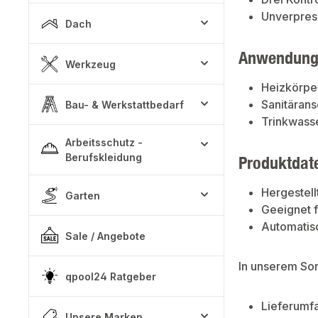
Unverpress
Dach
Anwendung
Werkzeug
Heizkörpe
Sanitärans
Bau- & Werkstattbedarf
Trinkwasse
Arbeitsschutz -
Berufskleidung
Produktdat
Hergestell
Garten
Geeignet f
Automatisc
Sale / Angebote
In unserem So
qpool24 Ratgeber
Lieferumf
Unsere Marken