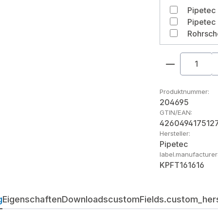
Rohrsch
Produkt An
Produktnummer:
204695
GTIN/EAN:
426049417512
Hersteller:
Pipetec
label.manufacture
KPFT161616
g
Eigenschaften
Downloads
customFields.custom_herst