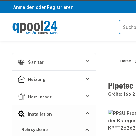
Anmelden
oder
Registrieren
um Hauptinhalt springen
Zur Suche springen
Home
Sanitär
Heizung
Pipetec
Größe:
16 x 
Heizkörper
Bildergaler
Installation
Rohrsysteme