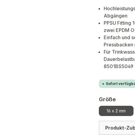
Hochleistungs
Abgängen
PPSU Fitting 
zwei EPDM O
Einfach und s
Pressbacken 
Für Trinkwass
Dauerbelastba
8501BS5049
Sofort verfügba
auswä
Größe
16 x 2 mm
Produkt-Zub