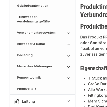
Produktin
Gebäudeautomation
Verbundr
Trinkwasser-
Ausdehnungsgefäße
Produktb
Vorwandmontagesystem
Das Produkt
P
oder Sanitär
Abwasser & Kanal
flexibel an ve
zuverlässigen W
Isolierung
Mauerdurchführungen
Eigenschaf
Pumpentechnik
T-Stück mi
Große Dur
Photovoltaik
Alle Werks
Fittingkör
Mehr Siche
Lüftung
Drei Kontr