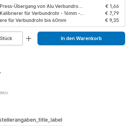
Pipetec Press-Übergang von Alu Verbundrohr 16 x 2 mm auf 1/2" Außengewinde Größe: 16 x 2 mm - 1/2 Zoll
€ 1,66
Pipetec Kalibrierer für Verbundrohr - 16mm - 20mm - 26mm Größe: 16 mm - 20 mm - 26 mm
€ 7,79
ere für Verbundrohr bis 40mm
€ 9,35
zahl: Gib den gewünschten Wert ein od
Stück
In den Warenkorb
7
rSKU:
ellerangaben_title_label