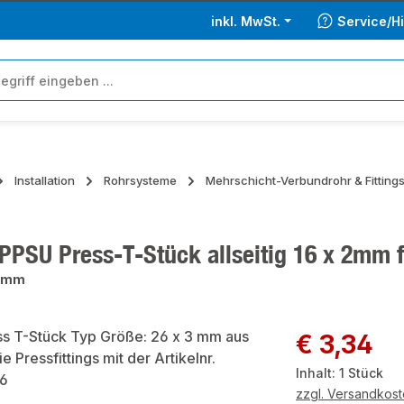
inkl. MwSt.
Service/Hi
Installation
Rohrsysteme
Mehrschicht-Verbundrohr & Fitting
 PPSU Press-T-Stück allseitig 16 x 2mm 
2 mm
ie überspringen
Regulärer Preis:
€ 3,34
Inhalt:
1 Stück
zzgl. Versandkos