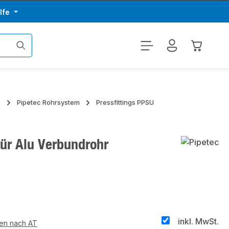
lfe
Warenkor
s
Pipetec Rohrsystem
Pressfittings PPSU
für Alu Verbundrohr
inkl. MwSt.
ten nach AT