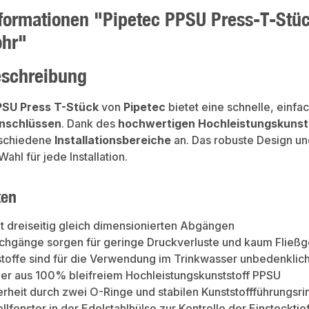
formationen "Pipetec PPSU Press-T-Stück
ohr"
eschreibung
PSU Press T-Stück
von
Pipetec
bietet eine schnelle, einf
anschlüssen
. Dank des
hochwertigen Hochleistungskunst
rschiedene
Installationsbereiche
an. Das robuste Design un
ahl für jede Installation.
ten
t dreiseitig gleich dimensionierten Abgängen
chgänge sorgen für geringe Druckverluste und kaum Fließ
toffe sind für die Verwendung im Trinkwasser unbedenklich
per aus 100% bleifreiem Hochleistungskunststoff PPSU
rheit durch zwei O-Ringe und stabilen Kunststoffführungsri
ollfenster in der Edelstahlhülse zur Kontrolle der Einstecktie