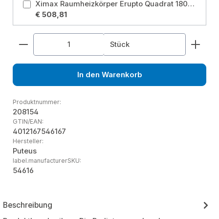
Ximax Raumheizkörper Erupto Quadrat 1800 mm x 435 mm 1368 Watt Weiß RAL 9003 Größe: 1800x435 mm
€ 508,81
Produkt Anzahl: Gib den gewünschten Wert ein od
Stück
In den Warenkorb
Produktnummer:
208154
GTIN/EAN:
4012167546167
Hersteller:
Puteus
label.manufacturerSKU:
54616
Beschreibung