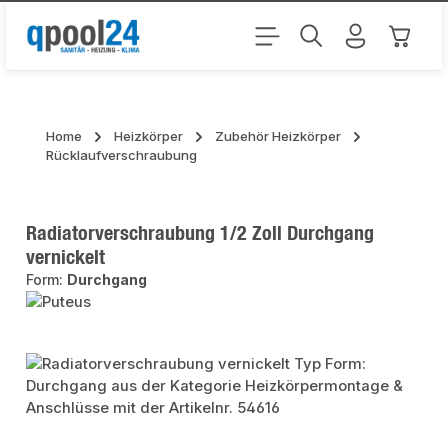
Zum Hauptinhalt springen
Warenk
Home
Heizkörper
Zubehör Heizkörper
Rücklaufverschraubung
Radiatorverschraubung 1/2 Zoll Durchgang
vernickelt
Form:
Durchgang
Bildergalerie überspringen