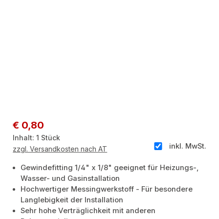
Regulärer Preis:
€ 0,80
Inhalt:
1 Stück
inkl. MwSt.
zzgl. Versandkosten nach AT
Gewindefitting 1/4" x 1/8" geeignet für Heizungs-,
Wasser- und Gasinstallation
Hochwertiger Messingwerkstoff - Für besondere
Langlebigkeit der Installation
Sehr hohe Verträglichkeit mit anderen