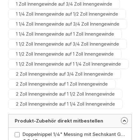
1 Zoll Innengewinde auf 3/4 Zoll Innengewinde
1 1/4 Zoll Innengewinde auf 1/2 Zoll Innengewinde
1 1/4 Zoll Innengewinde auf 3/4 Zoll Innengewinde
1 1/4 Zoll Innengewinde auf 1 Zoll Innengewinde
1 1/2 Zoll Innengewinde auf 3/4 Zoll Innengewinde
1 1/2 Zoll Innengewinde auf 1 Zoll Innengewinde
1 1/2 Zoll Innengewinde auf 1 1/4 Zoll Innengewinde
2 Zoll Innengewinde auf 3/4 Zoll Innengewinde
2 Zoll Innengewinde auf 1 Zoll Innengewinde
2 Zoll Innengewinde auf 1 1/2 Zoll Innengewinde
2 Zoll Innengewinde auf 1 1/4 Zoll Innengewinde
Produkt-Zubehör direkt mitbestellen
Doppelnippel 1/4" Messing mit Sechskant Größe: 1/4 Zoll