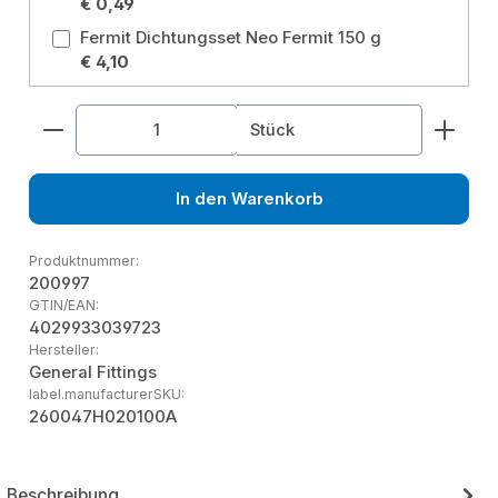
€ 0,49
Fermit Dichtungsset Neo Fermit 150 g
€ 4,10
Produkt Anzahl: Gib den gewünschten Wert ein od
Stück
In den Warenkorb
Produktnummer:
200997
GTIN/EAN:
4029933039723
Hersteller:
General Fittings
label.manufacturerSKU:
260047H020100A
Beschreibung