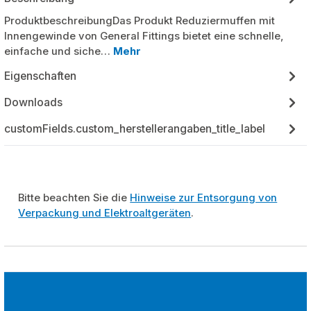
ProduktbeschreibungDas Produkt Reduziermuffen mit
Innengewinde von General Fittings bietet eine schnelle,
einfache und siche…
Mehr
Eigenschaften
Downloads
customFields.custom_herstellerangaben_title_label
Bitte beachten Sie die
Hinweise zur Entsorgung von
Verpackung und Elektroaltgeräten
.