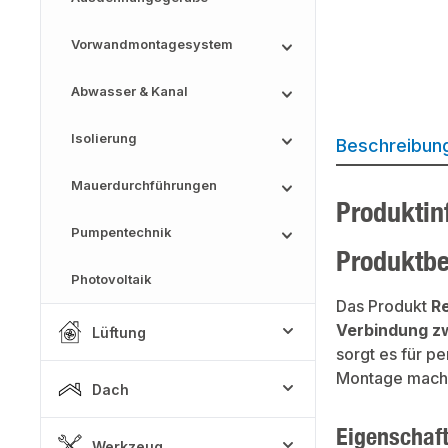
Vorwandmontagesystem
Abwasser & Kanal
Isolierung
Beschreibun
Mauerdurchführungen
Produktin
Pumpentechnik
Produktb
Photovoltaik
Das Produkt
R
Verbindung z
Lüftung
sorgt es für p
Montage machen
Dach
Eigenschaf
Werkzeug