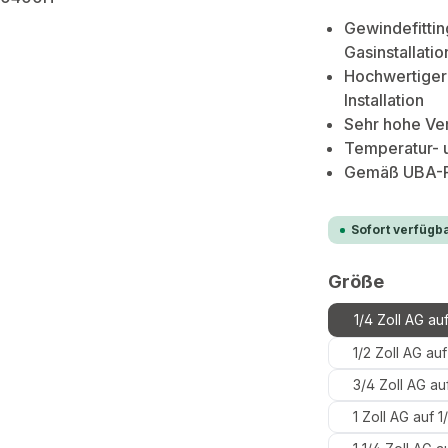
Gewindefittin
Gasinstallatio
Hochwertiger 
Installation
Sehr hohe Ver
Temperatur- u
Gemäß UBA-Po
Sofort verfügba
auswä
Größe
1/4 Zoll AG auf
1/2 Zoll AG auf
3/4 Zoll AG auf
1 Zoll AG auf 1