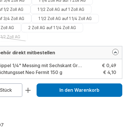
uf 3/4 Zoll AG
1 1/4 Zoll AG auf 1 Zoll AG
uf 1/2 Zoll AG
1 1/2 Zoll AG auf 1 Zoll AG
uf 3/4 Zoll AG
1 1/2 Zoll AG auf 1 1/4 Zoll AG
 Zoll AG
2 Zoll AG auf 1 1/4 Zoll AG
 1/2 Zoll AG
iese Option ist zurzeit nicht verfügbar.)
ehör direkt mitbestellen
Doppelnippel 1/4" Messing mit Sechskant Größe: 1/4 Zoll
€ 0,49
ichtungsset Neo Fermit 150 g
€ 4,10
zahl: Gib den gewünschten Wert ein od
Stück
In den Warenkorb
07