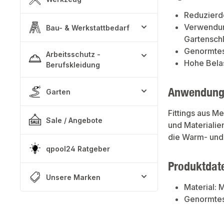
Reduzierd
Verwendun
Bau- & Werkstattbedarf
Gartensch
Genormtes
Arbeitsschutz -
Hohe Belas
Berufskleidung
Anwendung
Garten
Fittings aus M
Sale / Angebote
und Materialie
die Warm- und 
qpool24 Ratgeber
Produktdat
Unsere Marken
Material:
Genormtes