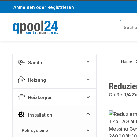
Anmelden
oder
Registrieren
um Hauptinhalt springen
Zur Suche springen
Home
Sanitär
Heizung
Reduzier
Größe:
1/4 Zo
Heizkörper
Bildergaler
Installation
Rohrsysteme