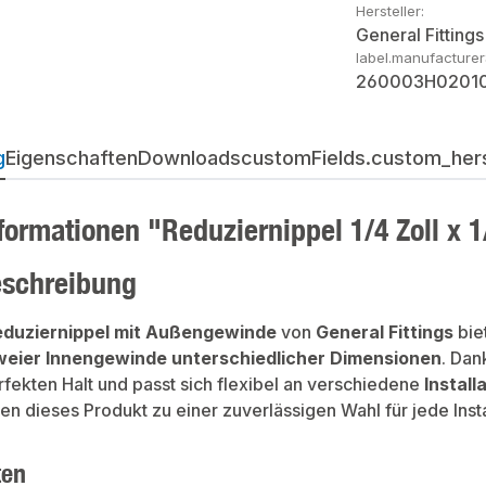
Hersteller:
General Fittings
label.manufacture
260003H0201
g
Eigenschaften
Downloads
customFields.custom_herst
formationen "Reduziernippel 1/4 Zoll x 1
eschreibung
eduziernippel mit Außengewinde
von
General Fittings
bie
weier Innengewinde unterschiedlicher Dimensionen
. Dan
erfekten Halt und passt sich flexibel an verschiedene
Install
 dieses Produkt zu einer zuverlässigen Wahl für jede Insta
ten