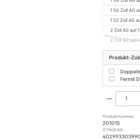
1 1/4 Zoll AG a
1 1/4 Zoll AG a
1 1/2 Zoll AG a
2 Zoll AG auf 1
2 Zoll AG auf 1
(D
Produkt-Zub
Fermit D
Produkt An
Produktnummer:
201015
GTIN/EAN:
40299330399