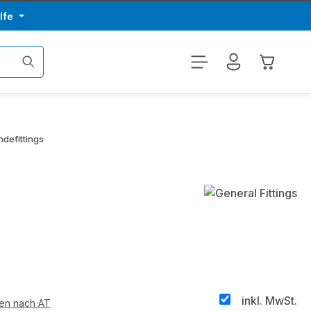
lfe
Warenkor
defittings
inkl. MwSt.
ten nach AT