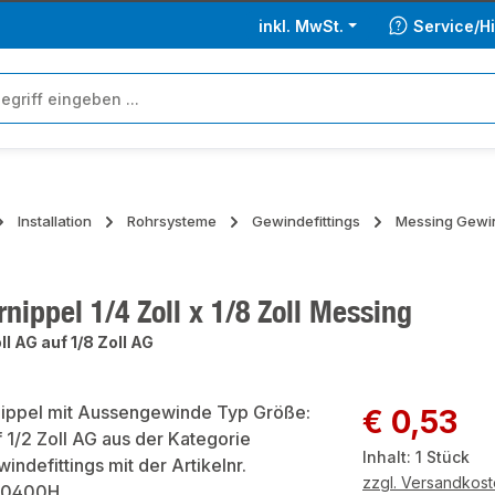
inkl. MwSt.
Service/Hi
Installation
Rohrsysteme
Gewindefittings
Messing Gewin
nippel 1/4 Zoll x 1/8 Zoll Messing
ll AG auf 1/8 Zoll AG
ie überspringen
Regulärer Preis:
€ 0,53
Inhalt:
1 Stück
zzgl. Versandkos