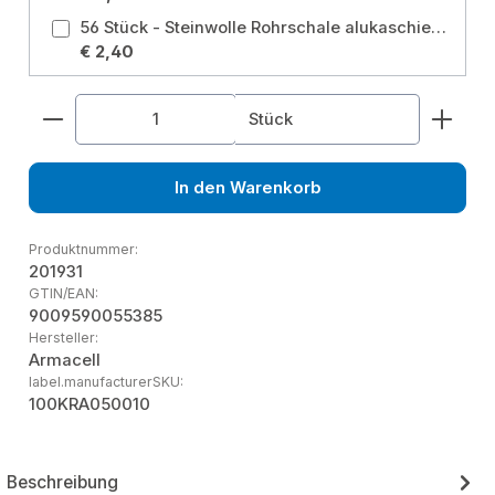
56 Stück - Steinwolle Rohrschale alukaschiert 15x15 mm 50% EnEV Größe: 15 mm
€ 2,40
Produkt Anzahl: Gib den gewünschten Wert ein od
Stück
In den Warenkorb
Produktnummer:
201931
GTIN/EAN:
9009590055385
Hersteller:
Armacell
label.manufacturerSKU:
100KRA050010
Beschreibung