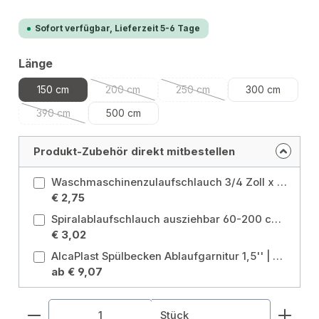
Sofort verfügbar, Lieferzeit 5-6 Tage
auswählen
Länge
150 cm
200 cm
250 cm
300 cm
(Diese Option ist zurzeit nicht verfügbar.)
(Diese Option ist zurzeit nicht
390 cm
500 cm
(Diese Option ist zurzeit nicht verfügbar.)
Produkt-Zubehör direkt mitbestellen
Waschmaschinenzulaufschlauch 3/4 Zoll x 150 cm Länge: 150 cm
€ 2,75
Spiralablaufschlauch ausziehbar 60-200 cm Länge: 60 - 200 cm
€ 3,02
AlcaPlast Spülbecken Ablaufgarnitur 1,5'' | mit Röhrensiphon ø40/50mm mit 2 Geräteanschlüssen A82-50 Ausführung: DN50 mit 2 Geräteanschlüssen
ab € 9,07
Produkt Anzahl: Gib den gewünschten Wert ein od
Stück