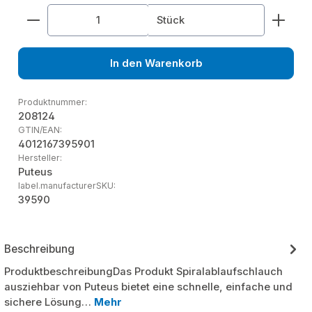
Produkt Anzahl: Gib den gewünschten Wert ein od
Stück
In den Warenkorb
Produktnummer:
208124
GTIN/EAN:
4012167395901
Hersteller:
Puteus
label.manufacturerSKU:
39590
Beschreibung
ProduktbeschreibungDas Produkt Spiralablaufschlauch
ausziehbar von Puteus bietet eine schnelle, einfache und
sichere Lösung…
Mehr