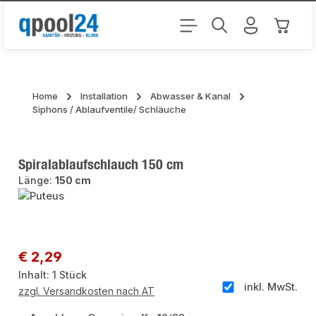
Zum Hauptinhalt springen
Warenk
Home
Installation
Abwasser & Kanal
Siphons / Ablaufventile/ Schläuche
Spiralablaufschlauch 150 cm
Länge:
150 cm
Bildergalerie überspringen
Regulärer Preis:
€ 2,29
Inhalt:
1 Stück
inkl. MwSt.
zzgl. Versandkosten nach AT