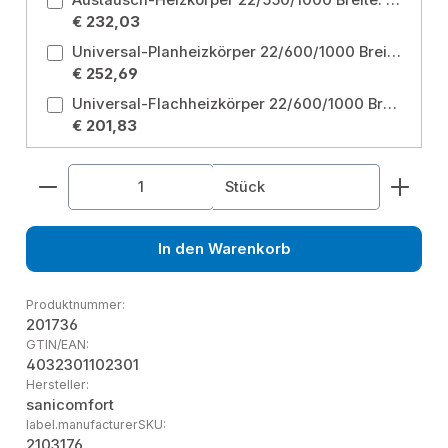
Austausch-Heizkörper 22/550/1000 Breite: 1000 mm
€ 232,03
Universal-Planheizkörper 22/600/1000 Breite: 1000 mm / Höhe: 600 mm
€ 252,69
Universal-Flachheizkörper 22/600/1000 Breite: 1000 mm / Höhe: 600 mm
€ 201,83
Produkt Anzahl: Gib den gewünschten Wert ein od
Stück
In den Warenkorb
Produktnummer:
201736
GTIN/EAN:
4032301102301
Hersteller:
sanicomfort
label.manufacturerSKU:
2103176