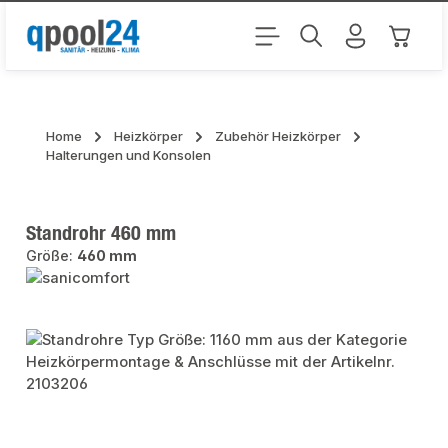
Zum Hauptinhalt springen
Warenk
Home
Heizkörper
Zubehör Heizkörper
Halterungen und Konsolen
Standrohr 460 mm
Größe:
460 mm
Bildergalerie überspringen