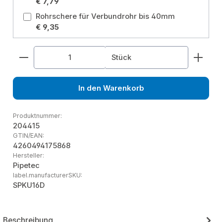
€ 7,79
Rohrschere für Verbundrohr bis 40mm
€ 9,35
Produkt Anzahl: Gib den gewünschten Wert ein od
Stück
In den Warenkorb
Produktnummer:
204415
GTIN/EAN:
4260494175868
Hersteller:
Pipetec
label.manufacturerSKU:
SPKU16D
Beschreibung