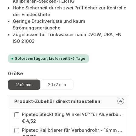
Kalibrieren-Stecken-FERTIG
Hohe Sicherheit durch zwei Prüflöcher zur Kontrolle
der Einstecktiefe
Geringe Druckverluste und kaum
Strömungsgeräusche
Zugelassen für Trinkwasser nach DVGW, UBA, EN
ISO 21003
Sofort verfügbar, Lieferzeit 5-6 Tage
auswählen
Größe
16x2 mm
20x2 mm
Produkt-Zubehör direkt mitbestellen
Pipetec Steckfitting Winkel 90° für Aluverbundrohr 16 x 2 mm Größe: 16x2 mm - 90°
€ 4,52
Pipetec Kalibrierer für Verbundrohr - 16mm - 20mm - 26mm Größe: 16 mm - 20 mm - 26 mm