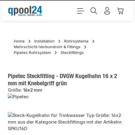
Zum Hauptinhalt springen
Warenk
Home
Installation
Rohrsysteme
Mehrschicht-Verbundrohr & Fittings
Pipetec Rohrsystem
Steckfittings
Pipetec Steckfitting - DVGW Kugelhahn 16 x 2
mm mit Knebelgriff grün
Größe:
16x2 mm
Bildergalerie überspringen