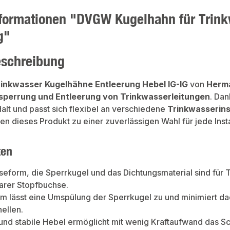
formationen "DVGW Kugelhahn für Trink
g"
eschreibung
rinkwasser Kugelhähne Entleerung Hebel IG-IG
von
Herm
sperrung und Entleerung von Trinkwasserleitungen
. Dan
Halt und passt sich flexibel an verschiedene
Trinkwasserins
 dieses Produkt zu einer zuverlässigen Wahl für jede Insta
ten
eform, die Sperrkugel und das Dichtungsmaterial sind für 
arer Stopfbuchse.
m lässt eine Umspülung der Sperrkugel zu und minimiert d
nellen.
und stabile Hebel ermöglicht mit wenig Kraftaufwand das S