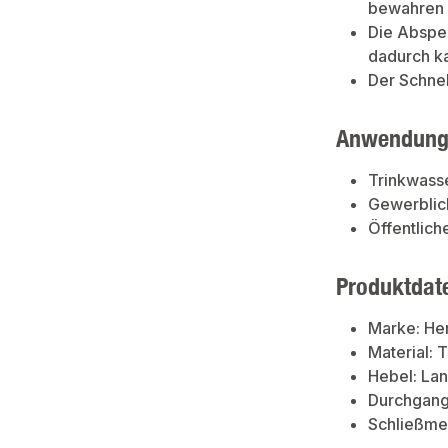
bewahren u
Die Absper
dadurch k
Der Schnel
Anwendung
Trinkwass
Gewerblic
Öffentlich
Produktdat
Marke: He
Material: 
Hebel: Lan
Durchgang:
Schließme