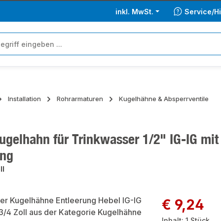
inkl. MwSt.
Service/Hi
Installation
Rohrarmaturen
Kugelhähne & Absperrventile
gelhahn für Trinkwasser 1/2" IG-IG mit
ung
ll
ie überspringen
Regulärer Preis:
€ 9,24
Inhalt:
1 Stück