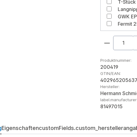
T-Stück 
Produkt An
Produktnummer:
200419
GTIN/EAN:
40296520563
Hersteller:
Hermann Schmi
label.manufacture
81497015
g
Eigenschaften
customFields.custom_herstellerangab