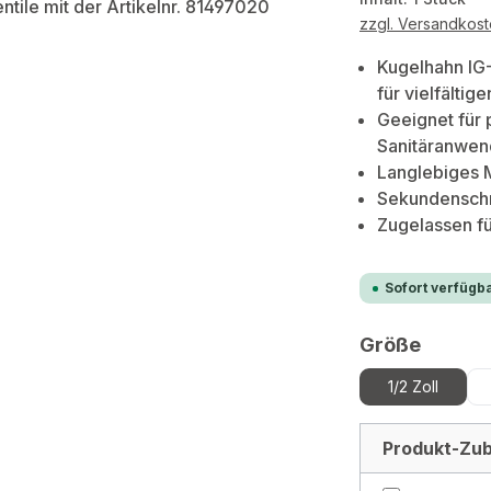
zzgl. Versandkos
Kugelhahn IG
für vielfältig
Geeignet für 
Sanitäranwen
Langlebiges 
Sekundenschn
Zugelassen f
Sofort verfügba
auswä
Größe
1/2 Zoll
Produkt-Zub