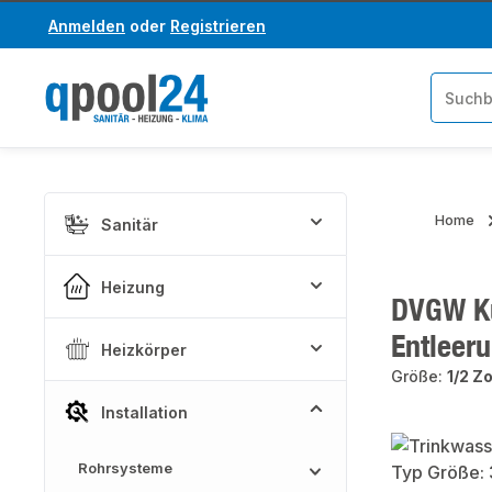
Anmelden
oder
Registrieren
um Hauptinhalt springen
Zur Suche springen
Home
Sanitär
Heizung
DVGW Ku
Entleer
Heizkörper
Größe:
1/2 Zo
Installation
Bildergaler
Rohrsysteme