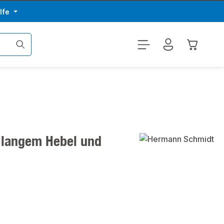
lfe
Warenkor
 langem Hebel und