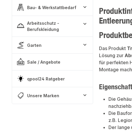
Bau- & Werkstattbedarf
Produktin
Entleerun
Arbeitsschutz -
Berufskleidung
Produktb
Garten
Das Produkt
T
Lösung zur
Ab
Sale / Angebote
für perfekten 
Montage machen
qpool24 Ratgeber
Eigenschaf
Unsere Marken
Die Gehäus
nachziehb
Die Baufor
z.B. Legio
Der lange 