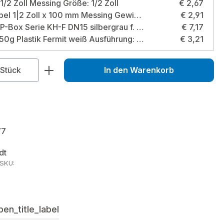
1/2 Zoll Messing Größe: 1/2 Zoll
€ 2,67
Langnippel 1|2 Zoll x 100 mm Messing Gewindegröße: 1/2 Zoll / Länge: 100 mm
€ 2,91
GWK EPP-Box Serie KH-F DN15 silbergrau f. Kugelhahn m. kurzer Spindel u. IG Größe: DN15
€ 7,17
Fermit 250g Plastik Fermit weiß Ausführung: 250g
€ 3,21
zahl: Gib den gewünschten Wert ein od
Stück
In den Warenkorb
77
dt
rSKU:
en_title_label