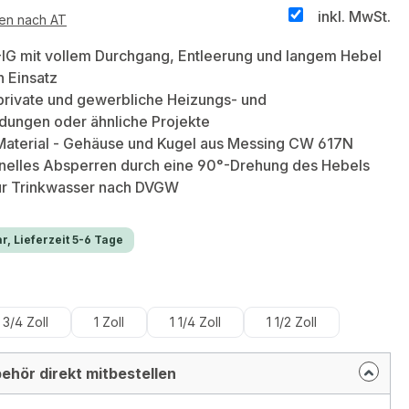
inkl. MwSt.
ten nach AT
-IG mit vollem Durchgang, Entleerung und langem Hebel
en Einsatz
private und gewerbliche Heizungs- und
dungen oder ähnliche Projekte
Material - Gehäuse und Kugel aus Messing CW 617N
elles Absperren durch eine 90°-Drehung des Hebels
ür Trinkwasser nach DVGW
r, Lieferzeit 5-6 Tage
hlen
3/4 Zoll
1 Zoll
1 1/4 Zoll
1 1/2 Zoll
ehör direkt mitbestellen