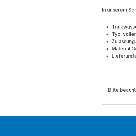
In unserem So
Trinkwasse
Typ: voll
Zulassung
Material 
Lieferumfa
Bitte beach