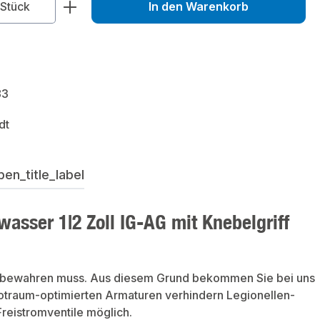
zahl: Gib den gewünschten Wert ein od
Stück
In den Warenkorb
83
dt
en_title_label
sser 1|2 Zoll IG-AG mit Knebelgriff
nd bewahren muss. Aus diesem Grund bekommen Sie bei uns
Totraum-optimierten Armaturen verhindern Legionellen-
reistromventile möglich.