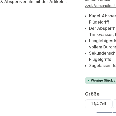
zzgl. Versandkos
Kugel-Absper
Flügelgriff
Der Absperrha
Trinkwasser, 
Langlebiges 
vollem Durch
Sekundenschn
Flügelgriffs
Zugelassen f
Wenige Stück ve
auswä
Größe
1 1/4 Zoll