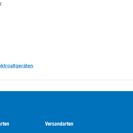
W
ktroaltgeräten
.
rten
Versandarten