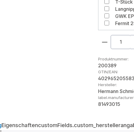
T-Stück 
Produkt An
Produktnummer:
200389
GTIN/EAN:
40296520558
Hersteller:
Hermann Schmi
label.manufacture
81493015
g
Eigenschaften
customFields.custom_herstellerangab