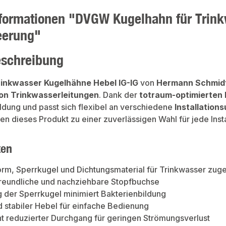
formationen "DVGW Kugelhahn für Trink
eerung"
eschreibung
rinkwasser Kugelhähne Hebel IG-IG
von
Hermann Schmid
on Trinkwasserleitungen
. Dank der
totraum-optimierten
ldung und passt sich flexibel an verschiedene
Installatio
 dieses Produkt zu einer zuverlässigen Wahl für jede Insta
ten
rm, Sperrkugel und Dichtungsmaterial für Trinkwasser zug
reundliche und nachziehbare Stopfbuchse
 der Sperrkugel minimiert Bakterienbildung
 stabiler Hebel für einfache Bedienung
cht reduzierter Durchgang für geringen Strömungsverlust