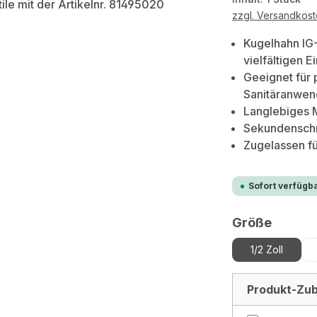
zzgl. Versandkos
Kugelhahn IG-
vielfältigen E
Geeignet für 
Sanitäranwen
Langlebiges 
Sekundenschn
Zugelassen f
Sofort verfügba
auswä
Größe
1/2 Zoll
Produkt-Zub