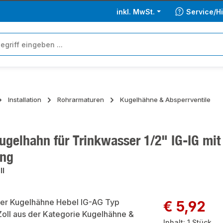
inkl. MwSt.
Service/Hi
Installation
Rohrarmaturen
Kugelhähne & Absperrventile
gelhahn für Trinkwasser 1/2" IG-IG mit
ung
ll
ie überspringen
Regulärer Preis:
€ 5,92
Inhalt:
1 Stück