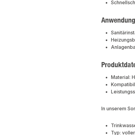
Schnellsc
Anwendung
Sanitärinst
Heizungs
Anlagenb
Produktdat
Material: 
Kompatibil
Leistungss
In unserem So
Trinkwass
Typ: voll