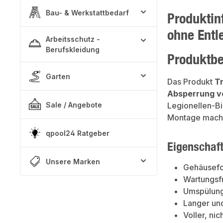
Bau- & Werkstattbedarf
Produktin
ohne Entl
Arbeitsschutz -
Berufskleidung
Produktb
Garten
Das Produkt
T
Absperrung v
Sale / Angebote
Legionellen-Bi
Montage machen
qpool24 Ratgeber
Eigenschaf
Unsere Marken
Gehäusefo
Wartungsf
Umspülung
Langer und
Voller, ni