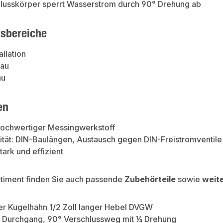
hlusskörper sperrt Wasserstrom durch 90° Drehung ab
sbereiche
allation
bau
au
en
Hochwertiger Messingwerkstoff
ität: DIN-Baulängen, Austausch gegen DIN-Freistromventile
tark und effizient
rtiment finden Sie auch passende
Zubehörteile
sowie
weit
er Kugelhahn 1/2 Zoll langer Hebel DVGW
er Durchgang, 90° Verschlussweg mit ¼ Drehung