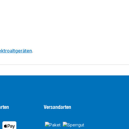
ktroaltgeräten
.
rten
Versandarten