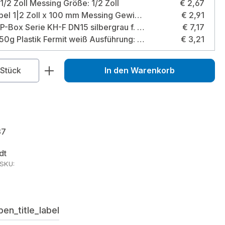
1/2 Zoll Messing Größe: 1/2 Zoll
€ 2,67
Langnippel 1|2 Zoll x 100 mm Messing Gewindegröße: 1/2 Zoll / Länge: 100 mm
€ 2,91
GWK EPP-Box Serie KH-F DN15 silbergrau f. Kugelhahn m. kurzer Spindel u. IG Größe: DN15
€ 7,17
Fermit 250g Plastik Fermit weiß Ausführung: 250g
€ 3,21
zahl: Gib den gewünschten Wert ein od
Stück
In den Warenkorb
37
dt
rSKU:
en_title_label