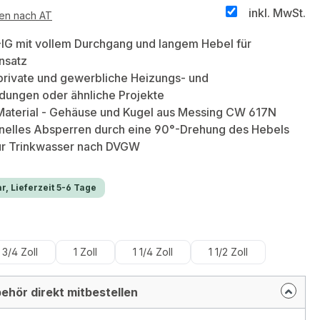
inkl. MwSt.
ten nach AT
IG mit vollem Durchgang und langem Hebel für
insatz
private und gewerbliche Heizungs- und
dungen oder ähnliche Projekte
Material - Gehäuse und Kugel aus Messing CW 617N
elles Absperren durch eine 90°-Drehung des Hebels
ür Trinkwasser nach DVGW
r, Lieferzeit 5-6 Tage
hlen
3/4 Zoll
1 Zoll
1 1/4 Zoll
1 1/2 Zoll
ehör direkt mitbestellen