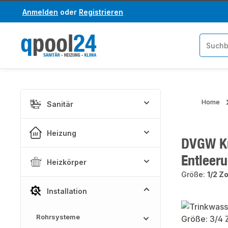
Anmelden
oder
Registrieren
um Hauptinhalt springen
Zur Suche springen
Home
Sanitär
Heizung
DVGW Ku
Entleer
Heizkörper
Größe:
1/2 Zo
Installation
Bildergaler
Rohrsysteme