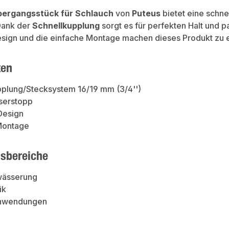
bergangsstück für Schlauch
von
Puteus
bietet eine schne
Dank der
Schnellkupplung
sorgt es für perfekten Halt und p
sign und die einfache Montage machen dieses Produkt zu ein
ten
pplung/Stecksystem 16/19 mm (3/4'')
serstopp
Design
Montage
sbereiche
wässerung
ik
anwendungen