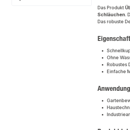
Das Produkt
Ü
Schläuchen
. 
Das robuste De
Eigenschaf
Schnellku
Ohne Was
Robustes 
Einfache 
Anwendung
Gartenbe
Haustechn
Industrie