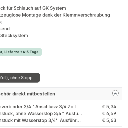
ck für Schlauch auf GK System
kzeuglose Montage dank der Klemmverschraubung
k
ssend
-Stecksystem
r, Lieferzeit 4-5 Tage
swählen
Zoll), ohne Stopp
ehör direkt mitbestellen
verbinder 3/4'' Anschluss: 3/4 Zoll
€ 5,34
Schlauchstück, ohne Wasserstop 3/4'' Ausführung: ohne Wasserstop 3/4 Zoll
€ 6,59
Schlauchstück mit Wasserstop 3/4'' Ausführung: mit Wasserstop 3/4 Zoll
€ 5,63