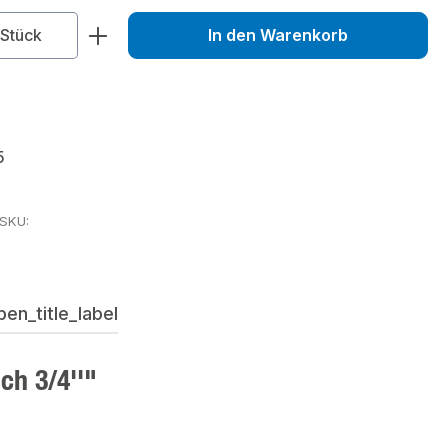
zahl: Gib den gewünschten Wert ein od
Stück
In den Warenkorb
5
rSKU:
en_title_label
ch 3/4''"