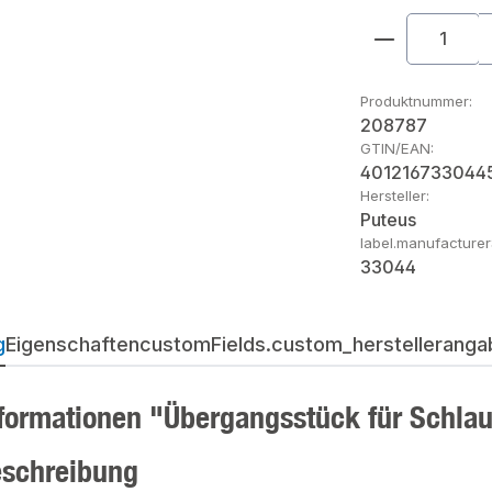
Produkt An
Produktnummer:
208787
GTIN/EAN:
401216733044
Hersteller:
Puteus
label.manufacture
33044
g
Eigenschaften
customFields.custom_herstellerangab
formationen "Übergangsstück für Schlau
eschreibung