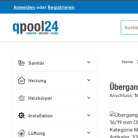
Anmelden
oder
Registrieren
um Hauptinhalt springen
Zur Suche springen
Home
Sanitär
Heizung
Übergan
Anschluss:
1
Heizkörper
Bildergaler
Installation
Lüftung