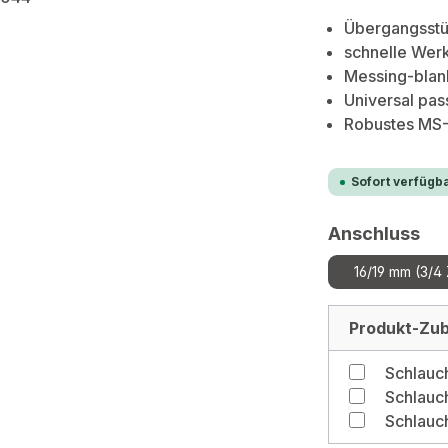
Übergangsstü
schnelle Wer
Messing-blan
Universal pa
Robustes MS
Sofort verfügba
au
Anschluss
16/19 mm (3/4 
Produkt-Zub
Schlauch