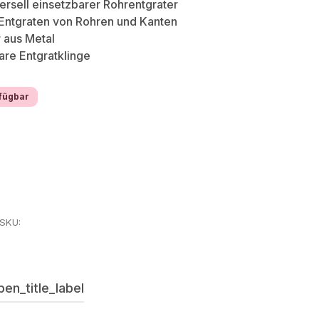
ersell einsetzbarer Rohrentgrater
 Entgraten von Rohren und Kanten
 aus Metal
re Entgratklinge
fügbar
8
rSKU:
en_title_label