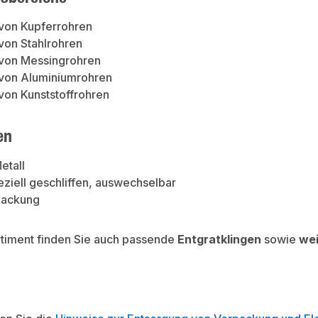
 von Kupferrohren
von Stahlrohren
 von Messingrohren
 von Aluminiumrohren
von Kunststoffrohren
en
etall
eziell geschliffen, auswechselbar
-Packung
rtiment finden Sie auch passende
Entgratklingen
sowie
we