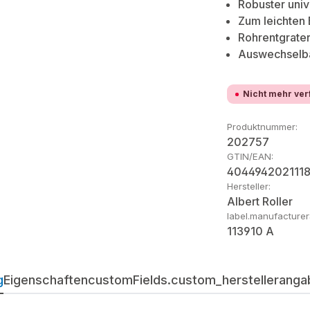
Robuster univ
Zum leichten
Rohrentgrater
Auswechselba
Nicht mehr ver
Produktnummer:
202757
GTIN/EAN:
404494202111
Hersteller:
Albert Roller
label.manufacture
113910 A
g
Eigenschaften
customFields.custom_herstellerangab