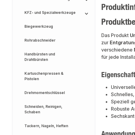
Produktin
KFZ- und Spezialwerkzeuge
Produktb
Biegewerkzeug
Das Produkt
Un
Rohrabschneider
zur
Entgratun
verschiedene
Handbürsten und
für jede Install
Drahtbürsten
Eigenschaf
Kartuschenpressen &
Pistolen
Universell
Drehmomentschlüssel
Schnelles,
Speziell g
Schneiden, Reinigen,
Robuste Au
Schaben
Sechskant-
Tackern, Nageln, Heften
Anwendung