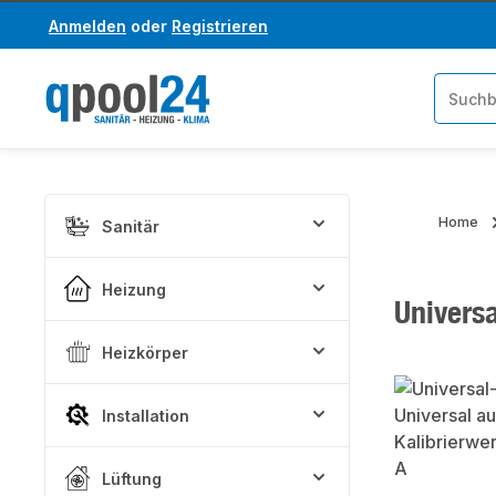
Anmelden
oder
Registrieren
um Hauptinhalt springen
Zur Suche springen
Home
Sanitär
Heizung
Univers
Heizkörper
Bildergaler
Installation
Lüftung