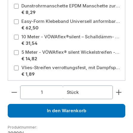
Dunstrohrmanschette EPDM Manschette zur Abdichtung von Durchdringungen DN 110 - 125
€ 8,29
Easy-Form Klebeband Universell anformbares Klebeband, Breite 90mm, 5m Rolle
€ 62,50
10 Meter - VÖWAflex®silent – Schalldämm- u. Schutzschlauch aus Polyestervlies DN100 mm, Stärke 9 mm Größe: DN100 mm
€ 31,54
5 Meter - VÖWAflex® silent Wickelstreifen - Stärke 6 mm, mit Folie Ausführung: mit Folie
€ 14,82
Vlies-Streifen verrottungsfest, mit Dampfsperre selbstklebend 70 x 2 mm Größe: mit Dampfsperre selbstklebend 70 x 2 mm
€ 1,89
Produkt Anzahl: Gib den gewünschten Wert ein od
Stück
In den Warenkorb
Produktnummer: