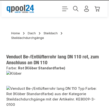
Zum Hauptinhalt springen
Warenk
Home
Dach
Steildach
Steildachdurchgänge
Venduct Be-/Entlüfterrohr lang DN 110 rot, zum
Anschluss an DN 110
Farbe:
Rot (Klöber Standardfarbe)
Bildergalerie überspringen