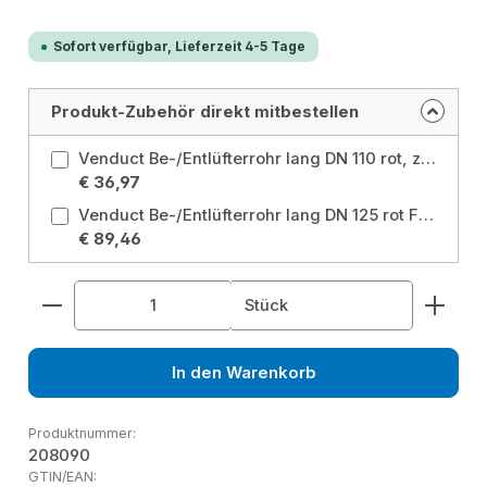
Sofort verfügbar, Lieferzeit 4-5 Tage
Produkt-Zubehör direkt mitbestellen
Venduct Be-/Entlüfterrohr lang DN 110 rot, zum Anschluss an DN 110 Farbe: Rot (Klöber Standardfarbe)
€ 36,97
Venduct Be-/Entlüfterrohr lang DN 125 rot Farbe: Rot (Klöber Standardfarbe)
€ 89,46
Produkt Anzahl: Gib den gewünschten Wert ein od
Stück
In den Warenkorb
Produktnummer:
208090
GTIN/EAN: