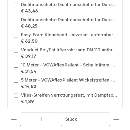
Dichtmanschette Dichtmanschette für Durchmesser 42 mm - 55 mm Durchmesser: 42 - 55 mm
€ 43,46
Dichtmanschette Dichtmanschette für Durchmesser 50 mm - 70 mm Durchmesser: 50 - 70 mm
€ 48,25
Easy-Form Klebeband Universell anformbares Klebeband, Breite 90mm, 5m Rolle
€ 62,50
Venduct Be-/Entlüfterrohr lang DN 110 anthrazit, zum Anschluss an DN 110 Farbe: Anthrazit (Klöber Standardfarbe)
€ 39,17
10 Meter - VÖWAflex®silent – Schalldämm- u. Schutzschlauch aus Polyestervlies DN100 mm, Stärke 9 mm Größe: DN100 mm
€ 31,54
5 Meter - VÖWAflex® silent Wickelstreifen - Stärke 6 mm, mit Folie Ausführung: mit Folie
€ 14,82
Vlies-Streifen verrottungsfest, mit Dampfsperre selbstklebend 70 x 2 mm Größe: mit Dampfsperre selbstklebend 70 x 2 mm
€ 1,89
Produkt Anzahl: Gib den gewünschten Wert ein od
Stück