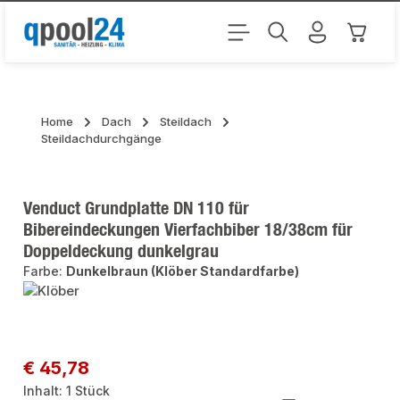
Zum Hauptinhalt springen
Warenk
Home
Dach
Steildach
Steildachdurchgänge
Venduct Grundplatte DN 110 für
Bibereindeckungen Vierfachbiber 18/38cm für
Doppeldeckung dunkelgrau
Farbe:
Dunkelbraun (Klöber Standardfarbe)
Bildergalerie überspringen
Regulärer Preis:
€ 45,78
Inhalt:
1 Stück