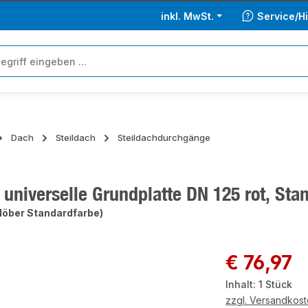
inkl. MwSt.
Service/Hi
Dach
Steildach
Steildachdurchgänge
 universelle Grundplatte DN 125 rot, St
Klöber Standardfarbe)
ie überspringen
Regulärer Preis:
€ 76,97
Inhalt:
1 Stück
zzgl. Versandkos