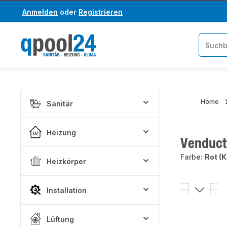
Anmelden
oder
Registrieren
um Hauptinhalt springen
Zur Suche springen
Home
Sanitär
Heizung
Venduct
Farbe:
Rot (
Heizkörper
Bildergaler
Installation
Lüftung