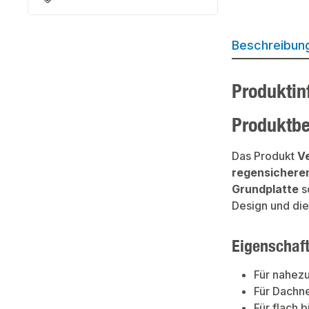
Beschreibun
Produktin
Produktb
Das Produkt
Ve
regensichere
Grundplatte
s
Design und die
Eigenschaf
Für nahezu
Für Dachn
Für flach 