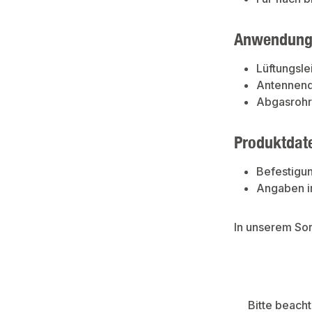
Anwendung
Lüftungsle
Antennen
Abgasroh
Produktdat
Befestigun
Angaben i
In unserem So
Bitte beach