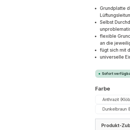
Grundplatte d
Lüftungsleit
Selbst Durchd
unproblemati
flexible Grun
an die jeweil
fügt sich mit
universelle E
Sofort verfügba
auswäh
Farbe
Anthrazit (Klö
Dunkelbraun (
Produkt-Zub