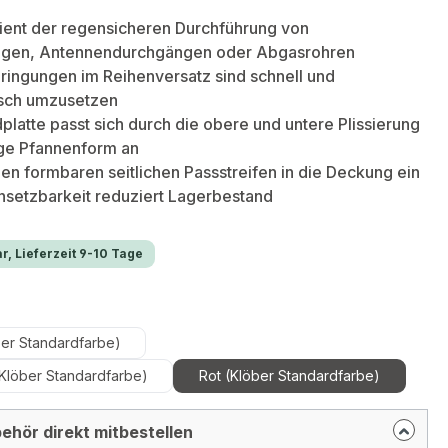
ient der regensicheren Durchführung von
ungen, Antennendurchgängen oder Abgasrohren
ringungen im Reihenversatz sind schnell und
sch umzusetzen
dplatte passt sich durch die obere und untere Plissierung
ige Pfannenform an
 den formbaren seitlichen Passstreifen in die Deckung ein
insetzbarkeit reduziert Lagerbestand
r, Lieferzeit 9-10 Tage
len
ber Standardfarbe)
Klöber Standardfarbe)
Rot (Klöber Standardfarbe)
ehör direkt mitbestellen