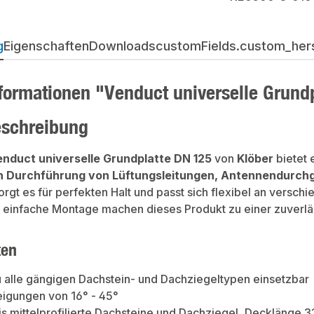
g
Eigenschaften
Downloads
customFields.custom_herst
formationen "Venduct universelle Grund
eschreibung
nduct universelle Grundplatte DN 125
von
Klöber
bietet 
n Durchführung von Lüftungsleitungen, Antennendurch
orgt es für perfekten Halt und passt sich flexibel an versch
 einfache Montage machen dieses Produkt zu einer zuverläss
ten
 alle gängigen Dachstein- und Dachziegeltypen einsetzbar
eigungen von 16° - 45°
bis mittelprofilierte Dachsteine und Dachziegel, Decklänge