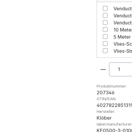
Produkt An
Produktnummer:
207346
GTIN/EAN:
402782285131
Hersteller:
Klöber
label.manufacture
KE0500-3-010