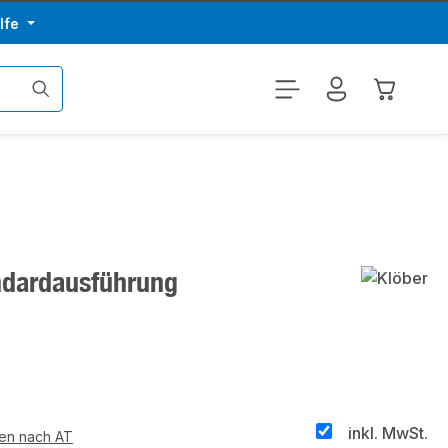
lfe
Warenkor
andardausführung
inkl. MwSt.
ten nach AT