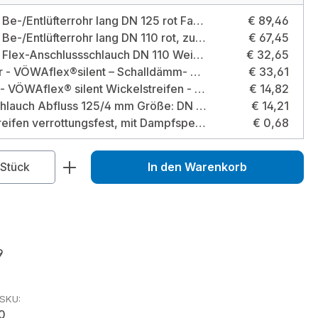
Venduct Be-/Entlüfterrohr lang DN 125 rot Farbe: Rot (Klöber Standardfarbe)
€ 89,46
Venduct Be-/Entlüfterrohr lang DN 110 rot, zum Anschluss an DN 125 Ausführung: Unterrohr zum Anschluss an DN 125 / Durchmesser: Lüfterrohr DN 110 / konisches Unterrohr zum Anschluss an DN 125 / Farbe: Rot (Klöber Standardfarbe)
€ 67,45
Venduct Flex-Anschlussschlauch DN 110 Weich-PVC für DN 110/DN 125
€ 32,65
10 Meter - VÖWAflex®silent – Schalldämm- u. Schutzschlauch aus Polyestervlies DN125 mm, Stärke 9 mm Größe: DN125 mm
€ 33,61
5 Meter - VÖWAflex® silent Wickelstreifen - Stärke 6 mm, mit Folie Ausführung: mit Folie
€ 14,82
Vlies-Schlauch Abfluss 125/4 mm Größe: DN 125
€ 14,21
Vlies-Streifen verrottungsfest, mit Dampfsperre 70 x 2 mm Größe: mit Dampfsperre 70 x 2 mm
€ 0,68
zahl: Gib den gewünschten Wert ein od
Stück
In den Warenkorb
9
rSKU:
0