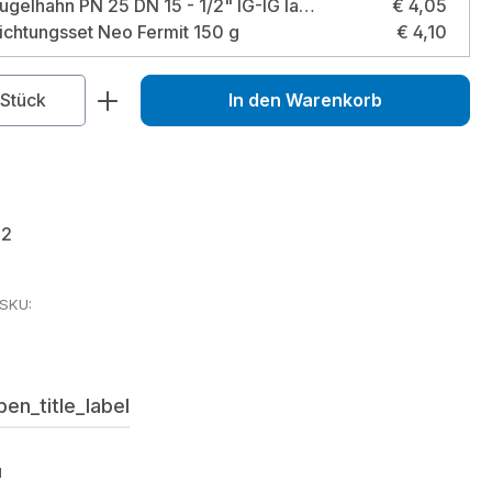
Muffenkugelhahn PN 25 DN 15 - 1/2" IG-IG langer Hebel ohne Entleerung für Heizung, Brauchwasser, Grauwasser, Gartenwasser Größe: 1/2 Zoll
€ 4,05
ichtungsset Neo Fermit 150 g
€ 4,10
zahl: Gib den gewünschten Wert ein od
Stück
In den Warenkorb
92
rSKU:
en_title_label
"