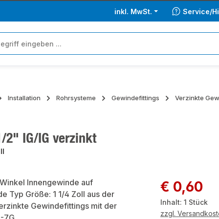
inkl. MwSt.
Service/Hi
Installation
Rohrsysteme
Gewindefittings
Verzinkte Gewi
/2" IG/IG verzinkt
ll
ie überspringen
Regulärer Preis:
€ 0,60
Inhalt:
1 Stück
zzgl. Versandkos