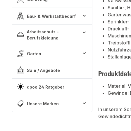
Kaltwasser
Sanitär-, 
Gartenwas
Bau- & Werkstattbedarf
Sprinkler-
Druckluft-
Arbeitsschutz -
Maschine
Berufskleidung
Treibstoff
Nutzfahrz
Garten
Stallanlag
Sale / Angebote
Produktdat
Material: 
qpool24 Ratgeber
Gewinde: 
Unsere Marken
In unserem So
Gewindedichtm