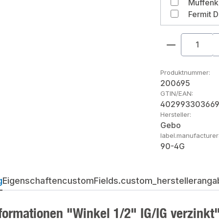
Fermit D
Produkt An
Produktnummer:
200695
GTIN/EAN:
40299330366
Hersteller:
Gebo
label.manufacture
90-4G
g
Eigenschaften
customFields.custom_herstellerangab
formationen "Winkel 1/2" IG/IG verzinkt