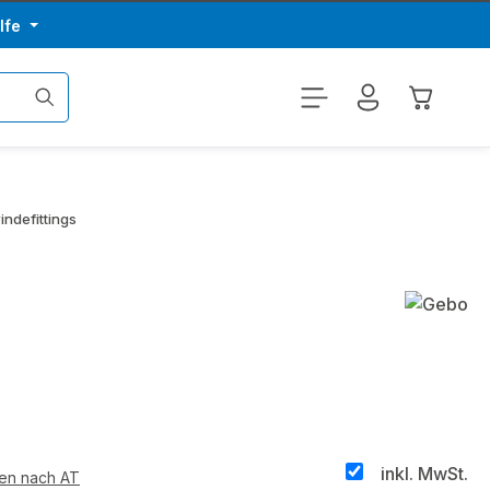
lfe
Warenkor
ndefittings
inkl. MwSt.
ten nach AT