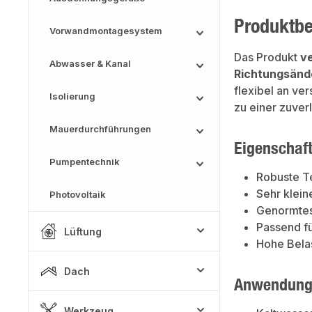
Produktb
Vorwandmontagesystem
Das Produkt
v
Abwasser & Kanal
Richtungsänd
flexibel an ve
Isolierung
zu einer zuverl
Mauerdurchführungen
Eigenschaf
Pumpentechnik
Robuste 
Sehr klein
Photovoltaik
Genormtes
Passend f
Lüftung
Hohe Belas
Dach
Anwendung
Werkzeug