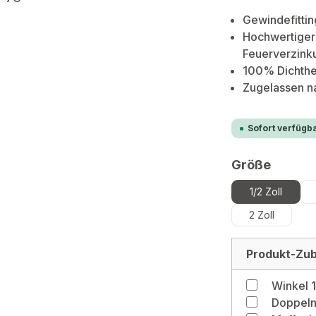
Gewindefittin
Hochwertiger 
Feuerverzink
100% Dichthei
Zugelassen 
Sofort verfügba
auswä
Größe
1/2 Zoll
2 Zoll
Produkt-Zub
Winkel 1