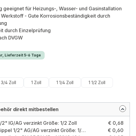
g geeignet für Heizungs-, Wasser- und Gasinstallation
Werkstoff - Gute Korrosionsbeständigkeit durch
ung
t durch Einzelprüfung
nach DVGW
r, Lieferzeit 5-6 Tage
hlen
3/4 Zoll
1 Zoll
1 1/4 Zoll
1 1/2 Zoll
ehör direkt mitbestellen
/2" IG/AG verzinkt Größe: 1/2 Zoll
€ 0,68
Doppelnippel 1/2" AG/AG verzinkt Größe: 1/2 Zoll
€ 0,60