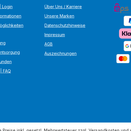
 Login
Über Uns / Karriere
formationen
Unsere Marken
öglichkeiten
Datenschutzhinweise
Impressum
ung
AGB
Entsorgung
Auszeichnungen
unden
 | FAQ
e Preise inkl. gesetzl. Mehrwertsteuer zzgl.
Versandkosten
und 