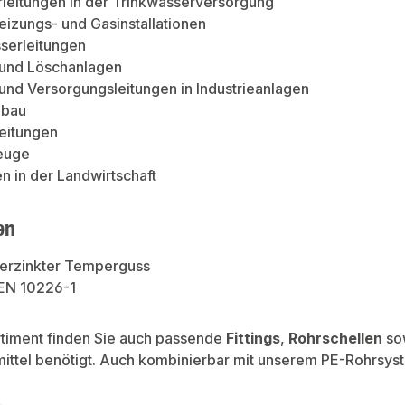
leitungen in der Trinkwasserversorgung
Heizungs- und Gasinstallationen
serleitungen
 und Löschanlagen
 und Versorgungsleitungen in Industrieanlagen
nbau
leitungen
euge
en in der Landwirtschaft
en
Verzinkter Temperguss
EN 10226-1
rtiment finden Sie auch passende
Fittings
,
Rohrschellen
so
ittel benötigt. Auch kombinierbar mit unserem PE-Rohrsys