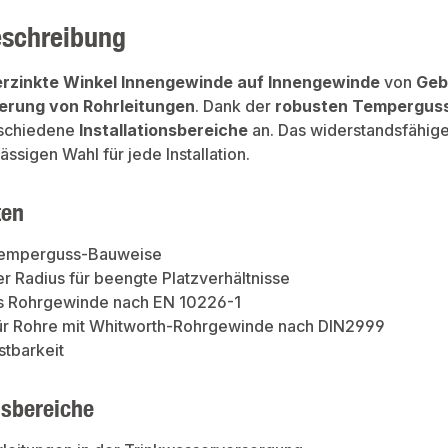
eschreibung
erzinkte Winkel Innengewinde auf Innengewinde
von
Geb
erung von Rohrleitungen
. Dank der
robusten Tempergus
rschiedene
Installationsbereiche
an. Das widerstandsfähig
ässigen Wahl für jede Installation.
ten
Temperguss-Bauweise
er Radius für beengte Platzverhältnisse
 Rohrgewinde nach EN 10226-1
ür Rohre mit Whitworth-Rohrgewinde nach DIN2999
tbarkeit
sbereiche