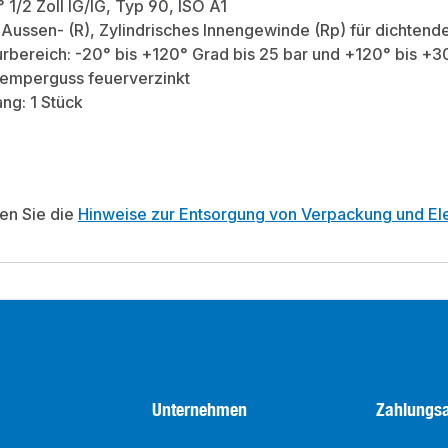
 1/2 Zoll IG/IG, Typ 90, ISO A1
Aussen- (R), Zylindrisches Innengewinde (Rp) für dichten
bereich: -20° bis +120° Grad bis 25 bar und +120° bis +3
Temperguss feuerverzinkt
ng: 1 Stück
ten Sie die
Hinweise zur Entsorgung von Verpackung und Ele
Unternehmen
Zahlungsa