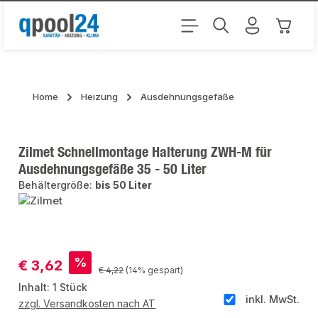
Zum Hauptinhalt springen
Warenk
Home
Heizung
Ausdehnungsgefäße
Zilmet Schnellmontage Halterung ZWH-M für
Ausdehnungsgefäße 35 - 50 Liter
Behältergröße:
bis 50 Liter
Bildergalerie überspringen
Verkaufspreis:
%
€ 3,62
Regulärer Preis:
€ 4,22
(14% gespart)
Inhalt:
1 Stück
inkl. MwSt.
zzgl. Versandkosten nach AT