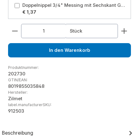
Doppelnippel 3/4" Messing mit Sechskant Größe: 3/4 Zoll
€ 1,37
Produkt Anzahl: Gib den gewünschten Wert ein od
Stück
In den Warenkorb
Produktnummer:
202730
GTIN/EAN:
8019855035848
Hersteller:
Zilmet
label.manufacturerSKU:
912503
Beschreibung