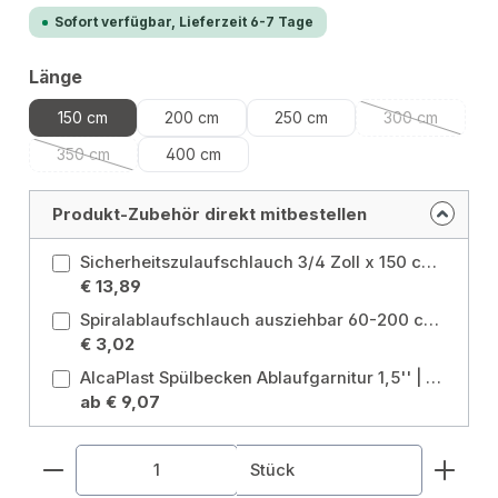
Sofort verfügbar, Lieferzeit 6-7 Tage
auswählen
Länge
150 cm
200 cm
250 cm
300 cm
(Diese Option 
350 cm
400 cm
(Diese Option ist zurzeit nicht verfügbar.)
Produkt-Zubehör direkt mitbestellen
Sicherheitszulaufschlauch 3/4 Zoll x 150 cm Länge: 150 cm
€ 13,89
Spiralablaufschlauch ausziehbar 60-200 cm Länge: 60 - 200 cm
€ 3,02
AlcaPlast Spülbecken Ablaufgarnitur 1,5'' | mit Röhrensiphon ø40/50mm mit 2 Geräteanschlüssen A82-50 Ausführung: DN50 mit 2 Geräteanschlüssen
ab € 9,07
Produkt Anzahl: Gib den gewünschten Wert ein od
Stück