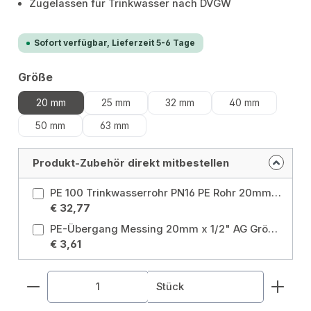
Zugelassen für Trinkwasser nach DVGW
Sofort verfügbar, Lieferzeit 5-6 Tage
auswählen
Größe
20 mm
25 mm
32 mm
40 mm
50 mm
63 mm
Produkt-Zubehör direkt mitbestellen
PE 100 Trinkwasserrohr PN16 PE Rohr 20mm 1/2" 50m DVGW Größe: Ø20 mm x 50 m
€ 32,77
PE-Übergang Messing 20mm x 1/2" AG Größe: 20 mm
€ 3,61
Produkt Anzahl: Gib den gewünschten Wert ein od
Stück