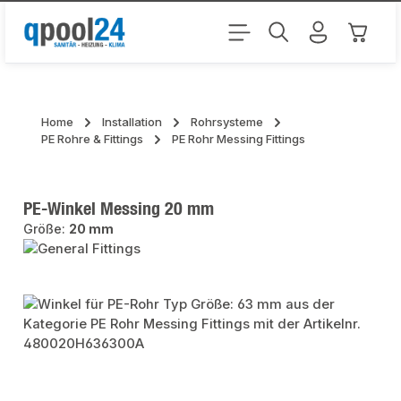
Zum Hauptinhalt springen
Warenk
Home
Installation
Rohrsysteme
PE Rohre & Fittings
PE Rohr Messing Fittings
PE-Winkel Messing 20 mm
Größe:
20 mm
Bildergalerie überspringen