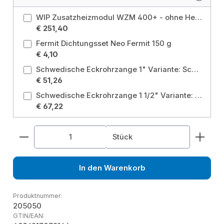
WIP Zusatzheizmodul WZM 400+ - ohne Heizpatrone Länge: 850 mm
€ 251,40
Fermit Dichtungsset Neo Fermit 150 g
€ 4,10
Schwedische Eckrohrzange 1" Variante: Schwedische Eckrohrzange 1"
€ 51,26
Schwedische Eckrohrzange 1 1/2" Variante: Schwedische Eckrohrzange 1 1/2"
€ 67,22
Produkt Anzahl: Gib den gewünschten Wert ein od
Stück
In den Warenkorb
Produktnummer:
205050
GTIN/EAN: