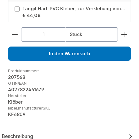
Tangit Hart-PVC Kleber, zur Verklebung von Hart-PVC Verbindungen
€ 44,08
Produkt Anzahl: Gib den gewünschten Wert ein od
Stück
In den Warenkorb
Produktnummer:
207568
GTIN/EAN:
4027822461679
Hersteller:
Klöber
label.manufacturerSKU:
KF6809
Beschreibung