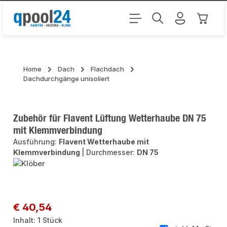
Zum Hauptinhalt springen
Warenk
Home
Dach
Flachdach
Dachdurchgänge unisoliert
Zubehör für Flavent Lüftung Wetterhaube DN 75
mit Klemmverbindung
Ausführung:
Flavent Wetterhaube mit
Klemmverbindung
|
Durchmesser:
DN 75
Bildergalerie überspringen
Regulärer Preis:
€ 40,54
Inhalt:
1 Stück