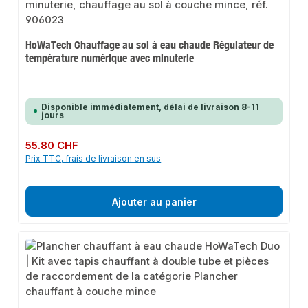
HoWaTech Chauffage au sol à eau chaude Régulateur de
température numérique avec minuterie
Disponible immédiatement, délai de livraison 8-11
jours
Prix régulier :
55.80 CHF
Prix TTC, frais de livraison en sus
Ajouter au panier