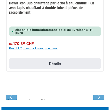
HoWaTech Duo chauffage par le sol à eau chaude | Kit
avec tapis chauffant à double tube et pièces de
raccordement
Disponible immédiatement, délai de livraison 8-11
jours
Prix régulier :
170.89 CHF
De
Prix TTC, frais de livraison en sus
Détails
Dernièrement consulté :