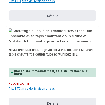
Prix TTC, frais de livraison en sus
Détails
HoWaTech Duo chauffage au sol à eau chaude | Set avec
tapis chauffant à double tube et Multibox RTL
Disponible immédiatement, délai de livraison 8-11
jours
Prix régulier :
270.49 CHF
De
Prix TTC, frais de livraison en sus
Détails