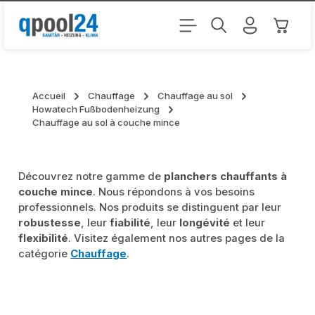
Passer au contenu principal
Le pani
Accueil
Chauffage
Chauffage au sol
Howatech Fußbodenheizung
Chauffage au sol à couche mince
Découvrez notre gamme de
planchers chauffants à
couche mince
. Nous répondons à vos besoins
professionnels. Nos produits se distinguent par leur
robustesse
, leur
fiabilité
, leur
longévité
et leur
flexibilité
. Visitez également nos autres pages de la
catégorie
Chauffage
.