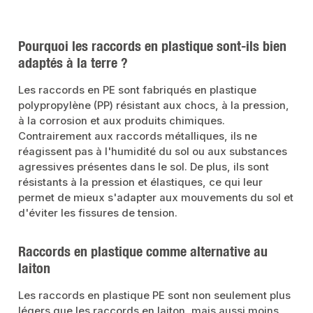
installations sportives, les terrains de golf et d'équitation, ainsi que dans
l'industrie pour les conduites d'alimentation, les machines ou les systèmes de
refroidissement.Convient pour les conduites d'aspiration et de
refoulementUne gamme variée d'accessoires est disponible pour nos produits.
Pourquoi les raccords en plastique sont-ils bien
Ces raccords sont le complément idéal des tuyaux en PE disponibles chez
nous dans les versions PE 80, PE 100 et PE 100 RC.Données du
adaptés à la terre ?
produitRaccord tube PE 25 mm sur 25 mmAvec raccord à
compressionMatériau : polypropylèneContenu de la livraison : 1 pièce
Les raccords en PE sont fabriqués en plastique
polypropylène (PP) résistant aux chocs, à la pression,
à la corrosion et aux produits chimiques.
Contrairement aux raccords métalliques, ils ne
réagissent pas à l'humidité du sol ou aux substances
agressives présentes dans le sol. De plus, ils sont
résistants à la pression et élastiques, ce qui leur
permet de mieux s'adapter aux mouvements du sol et
d'éviter les fissures de tension.
Raccords en plastique comme alternative au
laiton
Les raccords en plastique PE sont non seulement plus
légers que les raccords en laiton, mais aussi moins