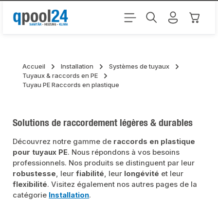
Passer au contenu principal
Le pani
Accueil
Installation
Systèmes de tuyaux
Tuyaux & raccords en PE
Tuyau PE Raccords en plastique
Solutions de raccordement légères & durables
Découvrez notre gamme de
raccords en plastique
pour tuyaux PE
. Nous répondons à vos besoins
professionnels. Nos produits se distinguent par leur
robustesse
, leur
fiabilité
, leur
longévité
et leur
flexibilité
. Visitez également nos autres pages de la
catégorie
Installation
.