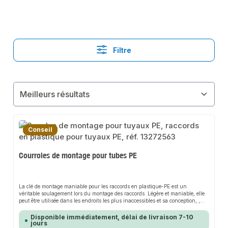
Filtre
Conseil
Courroies de montage pour tubes PE
La clé de montage maniable pour les raccords en plastique-PE est un
véritable soulagement lors du montage des raccords. Légère et maniable, elle
peut être utilisée dans les endroits les plus inaccessibles et sa conception, ,
évite de trop serrer les raccords. La denture est maniable, mais n'endommage
pas les pièces de vissage. L'idéal est d'utiliser deux clés, ce qui permet de
Disponible immédiatement, délai de livraison 7-10
résister lors du vissage.Caractéristiques du produitPeut être utilisé pour tous
jours