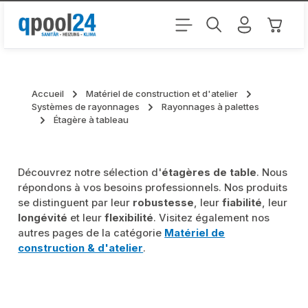
Passer au contenu principal
Le pani
Accueil
Matériel de construction et d'atelier
Systèmes de rayonnages
Rayonnages à palettes
Étagère à tableau
Découvrez notre sélection d'
étagères de table
. Nous
répondons à vos besoins professionnels. Nos produits
se distinguent par leur
robustesse
, leur
fiabilité
, leur
longévité
et leur
flexibilité
. Visitez également nos
autres pages de la catégorie
Matériel de
construction & d'atelier
.